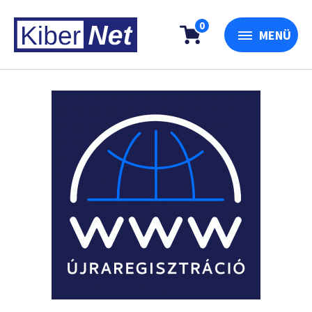
0
MENÜ