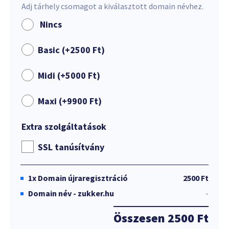
Adj tárhely csomagot a kiválasztott domain névhez.
Nincs
Basic (+
2500
Ft
)
Midi (+
5000
Ft
)
Maxi (+
9900
Ft
)
Extra szolgáltatások
SSL tanúsítvány
1x
Domain újraregisztráció
2500 Ft
Domain név - zukker.hu
-
Összesen
2500 Ft