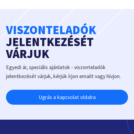
VISZONTELADÓK
JELENTKEZÉSÉT
VÁRJUK
Egyedi ár, speciális ajánlatok - viszonteladók
jelentkezését várjuk, kérjük írjon emailt vagy hívjon.
Ugrás a kapcsolat oldalra