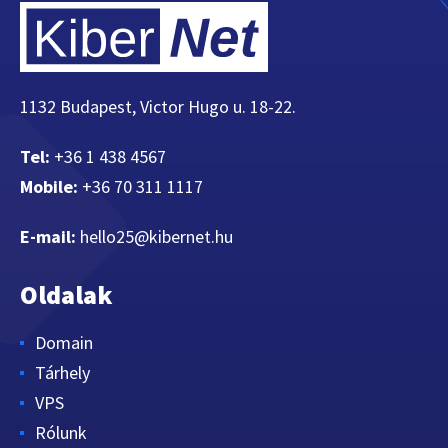
1132 Budapest, Victor Hugo u. 18-22.
Tel:
+36 1 438 4567
Mobile:
+36 70 311 1117
E-mail:
hello25@kibernet.hu
Oldalak
Domain
Tárhely
VPS
Rólunk