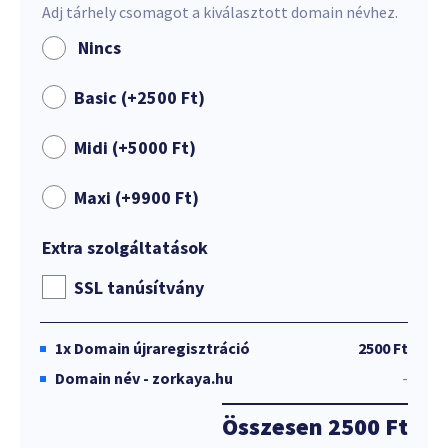
Adj tárhely csomagot a kiválasztott domain névhez.
Nincs
Basic (+
2500
Ft
)
Midi (+
5000
Ft
)
Maxi (+
9900
Ft
)
Extra szolgáltatások
SSL tanúsítvány
1x
Domain újraregisztráció
2500 Ft
Domain név - zorkaya.hu
-
Összesen
2500 Ft