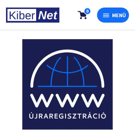
0
MENÜ