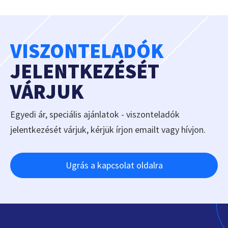
VISZONTELADÓK
JELENTKEZÉSÉT
VÁRJUK
Egyedi ár, speciális ajánlatok - viszonteladók
jelentkezését várjuk, kérjük írjon emailt vagy hívjon.
Ugrás a kapcsolat oldalra