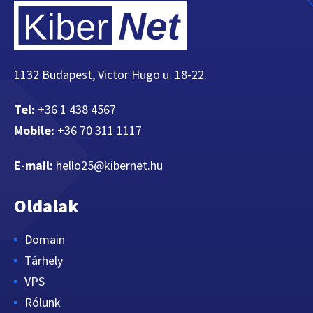
1132 Budapest, Victor Hugo u. 18-22.
Tel:
+36 1 438 4567
Mobile:
+36 70 311 1117
E-mail:
hello25@kibernet.hu
Oldalak
Domain
Tárhely
VPS
Rólunk