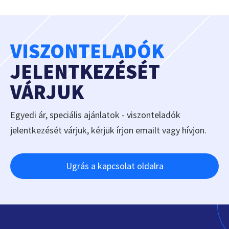
VISZONTELADÓK
JELENTKEZÉSÉT
VÁRJUK
Egyedi ár, speciális ajánlatok - viszonteladók
jelentkezését várjuk, kérjük írjon emailt vagy hívjon.
Ugrás a kapcsolat oldalra