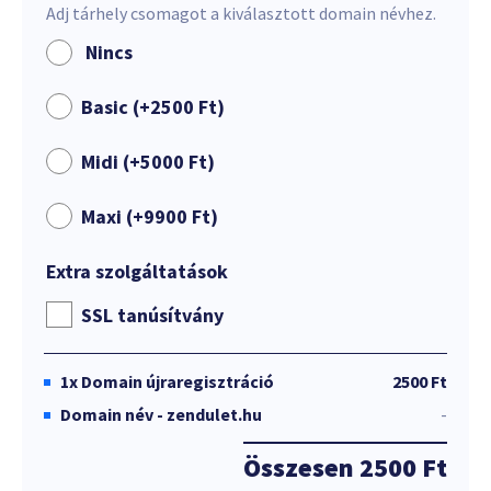
Adj tárhely csomagot a kiválasztott domain névhez.
Nincs
Basic (+
2500
Ft
)
Midi (+
5000
Ft
)
Maxi (+
9900
Ft
)
Extra szolgáltatások
SSL tanúsítvány
1x
Domain újraregisztráció
2500 Ft
Domain név - zendulet.hu
-
Összesen
2500 Ft