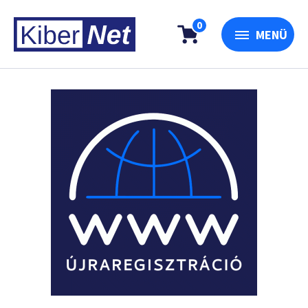
0
MENÜ