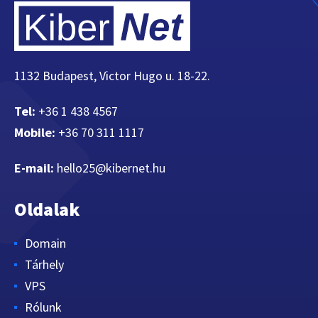
1132 Budapest, Victor Hugo u. 18-22.
Tel:
+36 1 438 4567
Mobile:
+36 70 311 1117
E-mail:
hello25@kibernet.hu
Oldalak
Domain
Tárhely
VPS
Rólunk