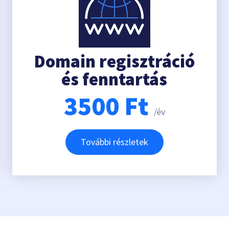
Domain regisztráció
és fenntartás
3500
Ft
/év
További részletek