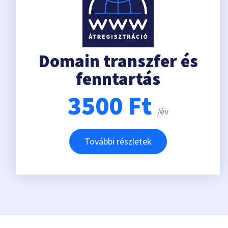
Domain transzfer és
fenntartás
3500
Ft
/év
További részletek