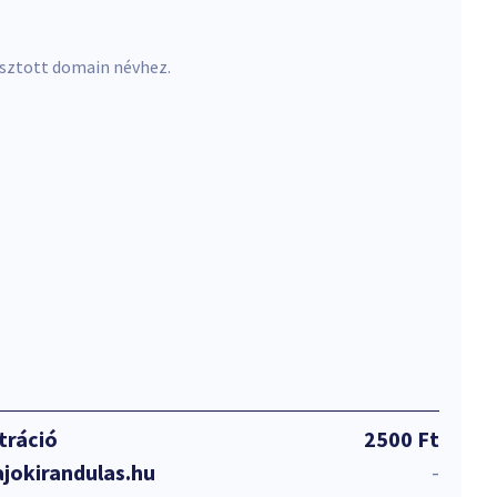
asztott domain névhez.
tráció
2500 Ft
jokirandulas.hu
-