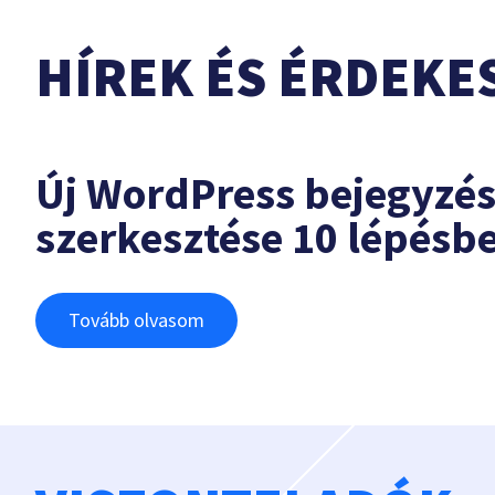
HÍREK ÉS ÉRDEKE
Új WordPress bejegyzé
szerkesztése 10 lépésb
Tovább olvasom