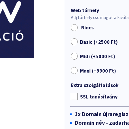
Web tárhely
Adj tárhely csomagot a kivál
Nincs
Basic (+
2500
Ft
)
Midi (+
5000
Ft
)
Maxi (+
9900
Ft
)
Extra szolgáltatások
SSL tanúsítvány
1x
Domain újraregisz
Domain név - zadarha