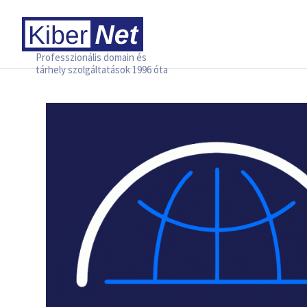
Professzionális domain és
tárhely szolgáltatások 1996 óta