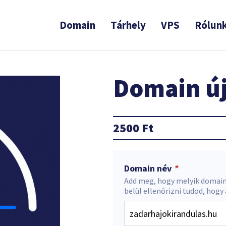
Domain
Tárhely
VPS
Rólun
Domain új
2500
Ft
Domain név
*
Add meg, hogy melyik domain
belül ellenőrizni tudod, hogy