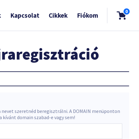
0
k
Kapcsolat
Cikkek
Fiókom
raregisztráció
 nevet szeretnéd beregisztrálni. A DOMAIN menüponton
 a kívánt domain szabad-e vagy sem!