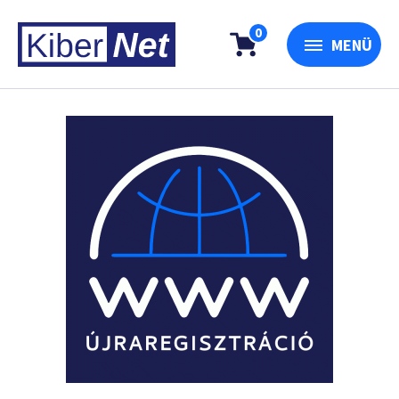
0
MENÜ