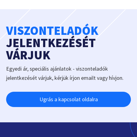
VISZONTELADÓK
JELENTKEZÉSÉT
VÁRJUK
Egyedi ár, speciális ajánlatok - viszonteladók
jelentkezését várjuk, kérjük írjon emailt vagy hívjon.
Ugrás a kapcsolat oldalra