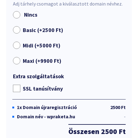
Adj tárhely csomagot a kiválasztott domain névhez.
Nincs
Basic (+
2500
Ft
)
Midi (+
5000
Ft
)
Maxi (+
9900
Ft
)
Extra szolgáltatások
SSL tanúsítvány
1x
Domain újraregisztráció
2500 Ft
Domain név - wpraketa.hu
-
Összesen
2500 Ft