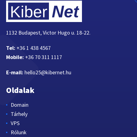
1132 Budapest, Victor Hugo u. 18-22.
Tel:
+36 1 438 4567
Mobile:
+36 70 311 1117
E-mail:
hello25@kibernet.hu
Oldalak
Domain
Tárhely
VPS
Rólunk