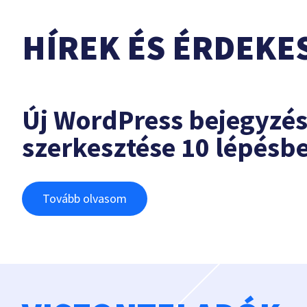
HÍREK ÉS ÉRDEKE
Új WordPress bejegyzé
szerkesztése 10 lépésb
Tovább olvasom