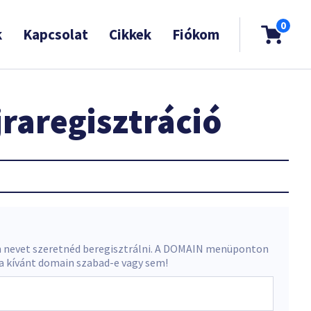
0
k
Kapcsolat
Cikkek
Fiókom
raregisztráció
 nevet szeretnéd beregisztrálni. A DOMAIN menüponton
 a kívánt domain szabad-e vagy sem!