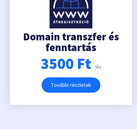
Domain transzfer és
fenntartás
3500
Ft
/év
További részletek