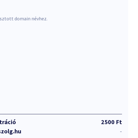
asztott domain névhez.
tráció
2500 Ft
zolg.hu
-