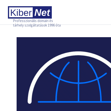
Professzionális domain és
tárhely szolgáltatások 1996 óta