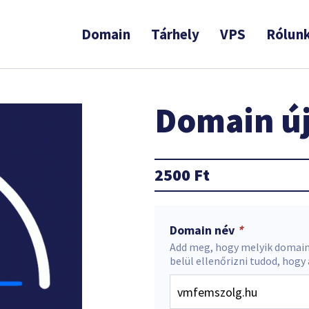
Domain
Tárhely
VPS
Rólun
Domain új
2500
Ft
Domain név
*
Add meg, hogy melyik domain
belül ellenőrizni tudod, hogy