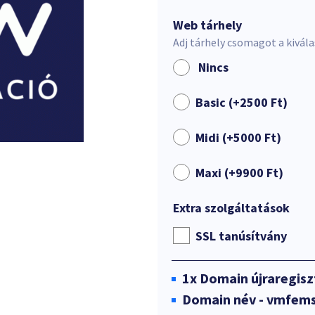
Web tárhely
Adj tárhely csomagot a kivál
Nincs
Basic (+
2500
Ft
)
Midi (+
5000
Ft
)
Maxi (+
9900
Ft
)
Extra szolgáltatások
SSL tanúsítvány
1x
Domain újraregisz
Domain név - vmfems