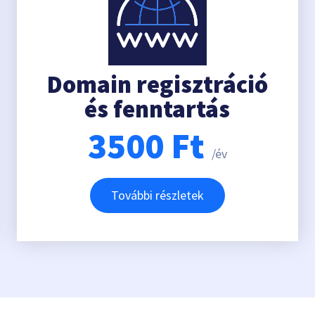
Domain regisztráció
és fenntartás
3500
Ft
/év
További részletek