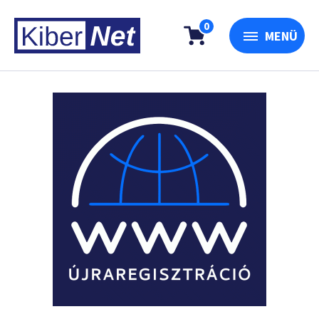
0
MENÜ