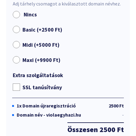
Adj tárhely csomagot a kiválasztott domain névhez.
Nincs
Basic (+
2500
Ft
)
Midi (+
5000
Ft
)
Maxi (+
9900
Ft
)
Extra szolgáltatások
SSL tanúsítvány
1x
Domain újraregisztráció
2500 Ft
Domain név - violaegyhazi.hu
-
Összesen
2500 Ft