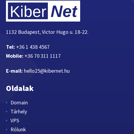
1132 Budapest, Victor Hugo u. 18-22.
Tel:
+36 1 438 4567
Mobile:
+36 70 311 1117
E-mail:
hello25@kibernet.hu
Oldalak
Domain
Tárhely
VPS
Rólunk