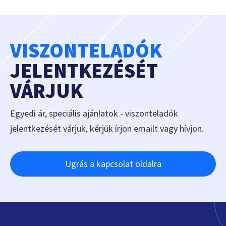
VISZONTELADÓK
JELENTKEZÉSÉT
VÁRJUK
Egyedi ár, speciális ajánlatok - viszonteladók
jelentkezését várjuk, kérjük írjon emailt vagy hívjon.
Ugrás a kapcsolat oldalra