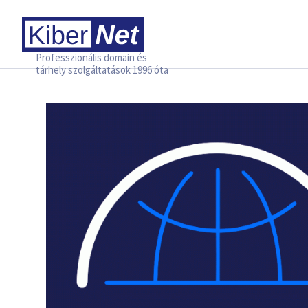
Professzionális domain és
tárhely szolgáltatások 1996 óta