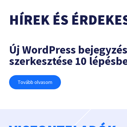
HÍREK ÉS ÉRDEKE
Új WordPress bejegyzé
szerkesztése 10 lépésb
Tovább olvasom