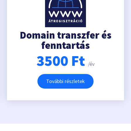
Domain transzfer és
fenntartás
3500
Ft
/év
További részletek