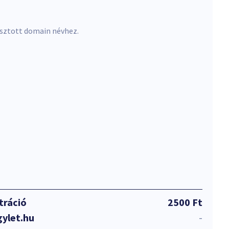
asztott domain névhez.
tráció
2500 Ft
gylet.hu
-