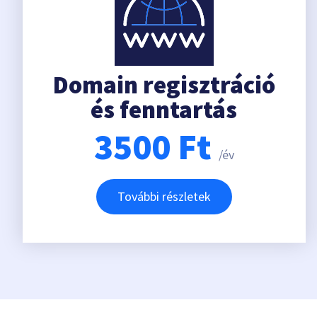
Domain regisztráció
és fenntartás
3500
Ft
/év
További részletek