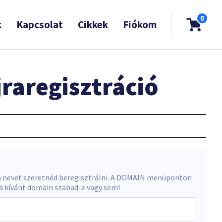
0
k
Kapcsolat
Cikkek
Fiókom
raregisztráció
 nevet szeretnéd beregisztrálni. A DOMAIN menüponton
 a kívánt domain szabad-e vagy sem!