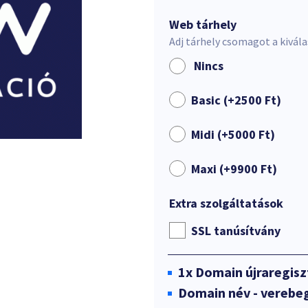
Web tárhely
Adj tárhely csomagot a kivál
Nincs
Basic (+
2500
Ft
)
Midi (+
5000
Ft
)
Maxi (+
9900
Ft
)
Extra szolgáltatások
SSL tanúsítvány
1x
Domain újraregisz
Domain név - verebe