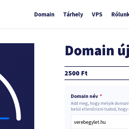
Domain
Tárhely
VPS
Rólun
Domain új
2500
Ft
Domain név
*
Add meg, hogy melyik domain
belül ellenőrizni tudod, hogy