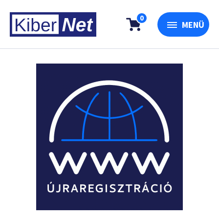
0
MENÜ