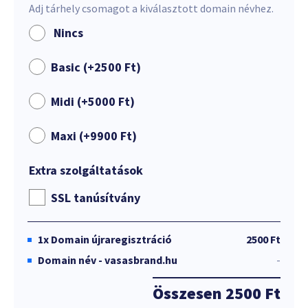
Adj tárhely csomagot a kiválasztott domain névhez.
Nincs
Basic (+
2500
Ft
)
Midi (+
5000
Ft
)
Maxi (+
9900
Ft
)
Extra szolgáltatások
SSL tanúsítvány
1x
Domain újraregisztráció
2500 Ft
Domain név - vasasbrand.hu
-
Összesen
2500 Ft