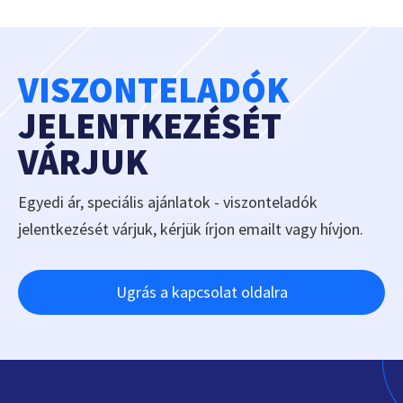
VISZONTELADÓK
JELENTKEZÉSÉT
VÁRJUK
Egyedi ár, speciális ajánlatok - viszonteladók
jelentkezését várjuk, kérjük írjon emailt vagy hívjon.
Ugrás a kapcsolat oldalra