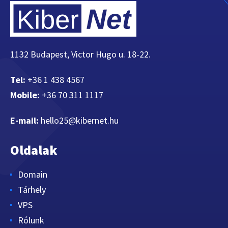
1132 Budapest, Victor Hugo u. 18-22.
Tel:
+36 1 438 4567
Mobile:
+36 70 311 1117
E-mail:
hello25@kibernet.hu
Oldalak
Domain
Tárhely
VPS
Rólunk