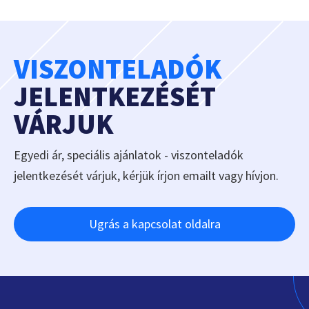
VISZONTELADÓK
JELENTKEZÉSÉT
VÁRJUK
Egyedi ár, speciális ajánlatok - viszonteladók
jelentkezését várjuk, kérjük írjon emailt vagy hívjon.
Ugrás a kapcsolat oldalra