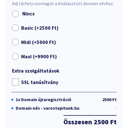
Adj tárhely csomagot a kiválasztott domain névhez.
Nincs
Basic (+
2500
Ft
)
Midi (+
5000
Ft
)
Maxi (+
9900
Ft
)
Extra szolgáltatások
SSL tanúsítvány
1x
Domain újraregisztráció
2500 Ft
Domain név - varostepitunk.hu
-
Összesen
2500 Ft