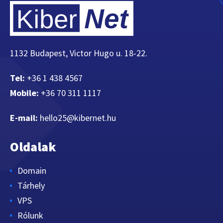
1132 Budapest, Victor Hugo u. 18-22.
Tel:
+36 1 438 4567
Mobile:
+36 70 311 1117
E-mail:
hello25@kibernet.hu
Oldalak
Domain
Tárhely
VPS
Rólunk