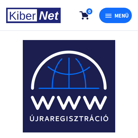
0
MENÜ