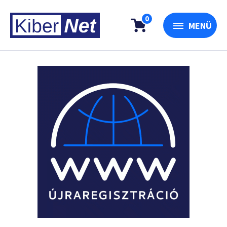
0
MENÜ