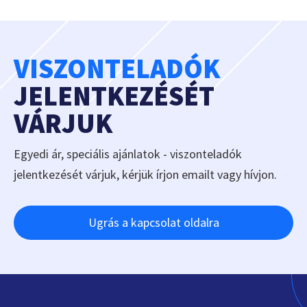
VISZONTELADÓK
JELENTKEZÉSÉT
VÁRJUK
Egyedi ár, speciális ajánlatok - viszonteladók
jelentkezését várjuk, kérjük írjon emailt vagy hívjon.
Ugrás a kapcsolat oldalra