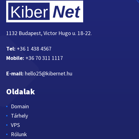
1132 Budapest, Victor Hugo u. 18-22.
Tel:
+36 1 438 4567
Mobile:
+36 70 311 1117
E-mail:
hello25@kibernet.hu
Oldalak
Domain
Tárhely
VPS
Rólunk