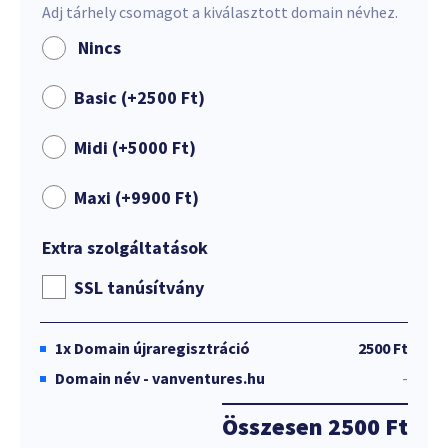
Adj tárhely csomagot a kiválasztott domain névhez.
Nincs
Basic (+
2500
Ft
)
Midi (+
5000
Ft
)
Maxi (+
9900
Ft
)
Extra szolgáltatások
SSL tanúsítvány
1x
Domain újraregisztráció
2500 Ft
Domain név - vanventures.hu
-
Összesen
2500 Ft