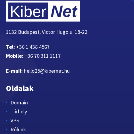
1132 Budapest, Victor Hugo u. 18-22.
Tel:
+36 1 438 4567
Mobile:
+36 70 311 1117
E-mail:
hello25@kibernet.hu
Oldalak
Domain
Tárhely
VPS
Rólunk