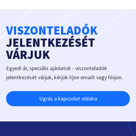
VISZONTELADÓK
JELENTKEZÉSÉT
VÁRJUK
Egyedi ár, speciális ajánlatok - viszonteladók
jelentkezését várjuk, kérjük írjon emailt vagy hívjon.
Ugrás a kapcsolat oldalra