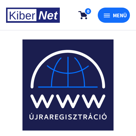
0
MENÜ