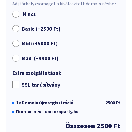
Adj tárhely csomagot a kiválasztott domain névhez.
Nincs
Basic (+
2500
Ft
)
Midi (+
5000
Ft
)
Maxi (+
9900
Ft
)
Extra szolgáltatások
SSL tanúsítvány
1x
Domain újraregisztráció
2500 Ft
Domain név - unicornparty.hu
-
Összesen
2500 Ft