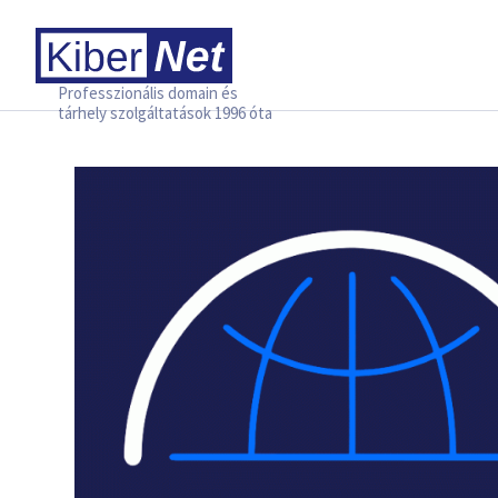
Professzionális domain és
tárhely szolgáltatások 1996 óta