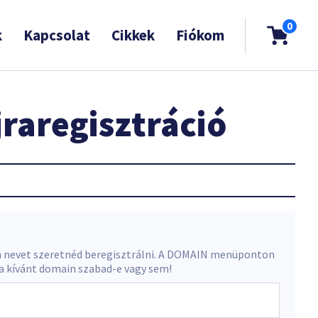
0
k
Kapcsolat
Cikkek
Fiókom
raregisztráció
 nevet szeretnéd beregisztrálni. A DOMAIN menüponton
 a kívánt domain szabad-e vagy sem!