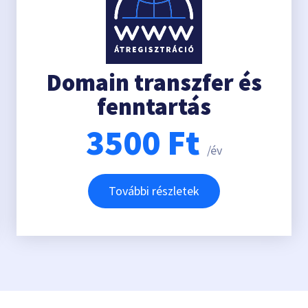
Domain transzfer és
fenntartás
3500
Ft
/év
További részletek