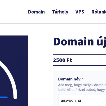
Domain
Tárhely
VPS
Rólun
Domain új
2500
Ft
Domain név
*
Add meg, hogy melyik domain
belül ellenőrizni tudod, hogy