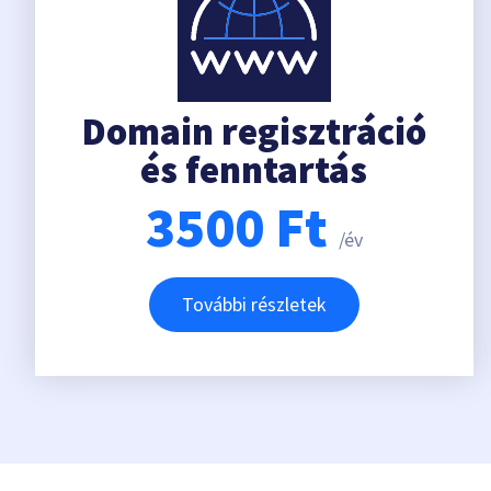
Domain regisztráció
és fenntartás
3500
Ft
/év
További részletek