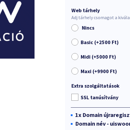
Web tárhely
Adj tárhely csomagot a kivál
Nincs
Basic (+
2500
Ft
)
Midi (+
5000
Ft
)
Maxi (+
9900
Ft
)
Extra szolgáltatások
SSL tanúsítvány
1x
Domain újraregisz
Domain név - uiswoo