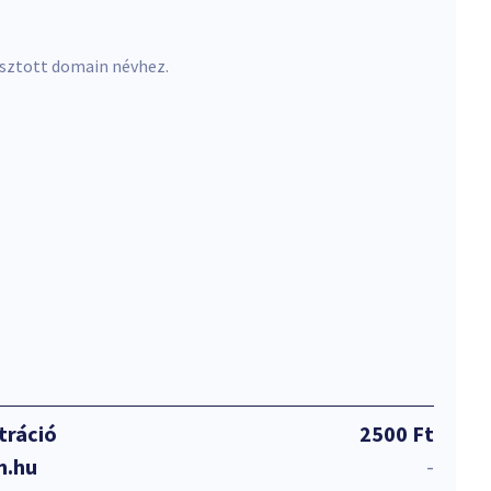
asztott domain névhez.
tráció
2500 Ft
n.hu
-