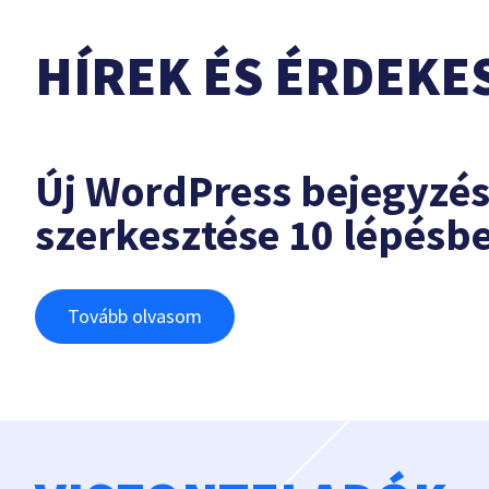
HÍREK ÉS ÉRDEKE
Új WordPress bejegyzé
szerkesztése 10 lépésb
Tovább olvasom