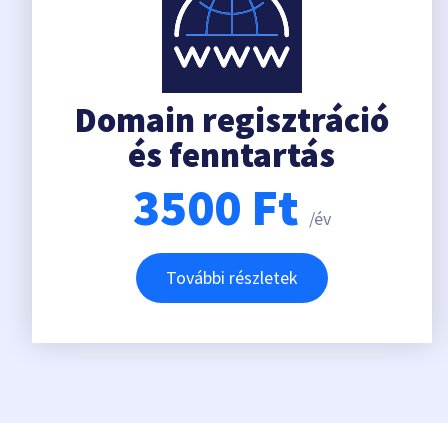
Domain regisztráció
és fenntartás
3500
Ft
/év
További részletek