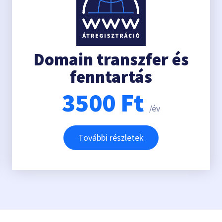
Domain transzfer és
fenntartás
3500
Ft
/év
További részletek