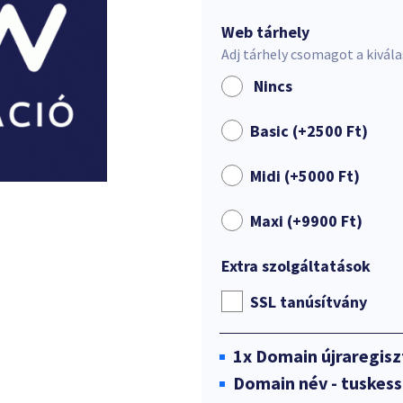
Web tárhely
Adj tárhely csomagot a kivál
Nincs
Basic (+
2500
Ft
)
Midi (+
5000
Ft
)
Maxi (+
9900
Ft
)
Extra szolgáltatások
SSL tanúsítvány
1x
Domain újraregisz
Domain név - tuskess