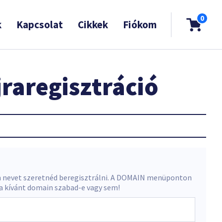
0
k
Kapcsolat
Cikkek
Fiókom
raregisztráció
 nevet szeretnéd beregisztrálni. A DOMAIN menüponton
 a kívánt domain szabad-e vagy sem!