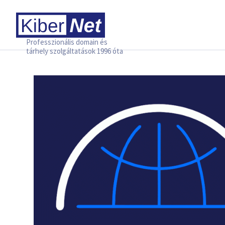
Professzionális domain és
tárhely szolgáltatások 1996 óta