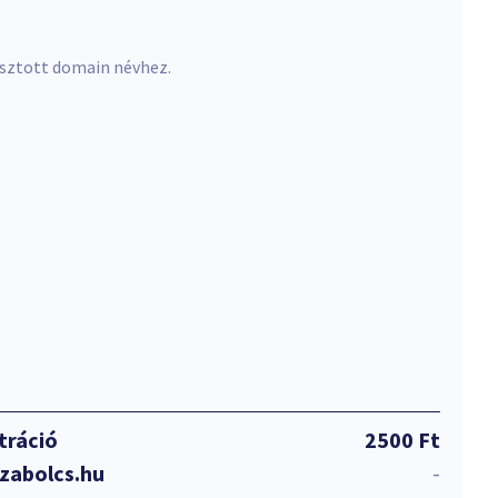
asztott domain névhez.
tráció
2500 Ft
zabolcs.hu
-