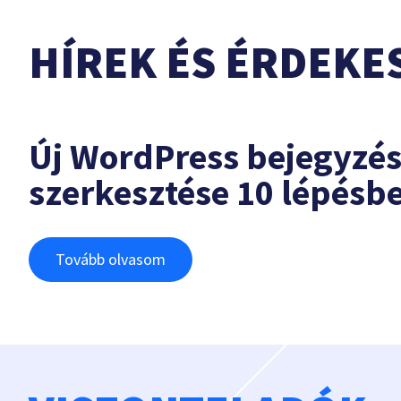
HÍREK ÉS ÉRDEKE
Új WordPress bejegyzé
szerkesztése 10 lépésb
Tovább olvasom