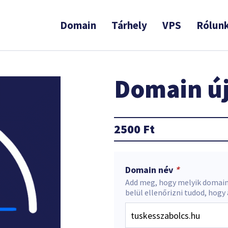
Domain
Tárhely
VPS
Rólun
Domain új
2500
Ft
Domain név
*
Add meg, hogy melyik domain
belül ellenőrizni tudod, hogy