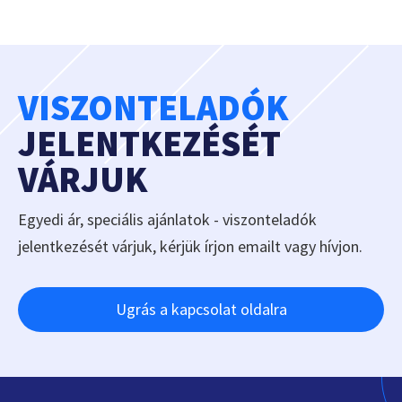
VISZONTELADÓK
JELENTKEZÉSÉT
VÁRJUK
Egyedi ár, speciális ajánlatok - viszonteladók
jelentkezését várjuk, kérjük írjon emailt vagy hívjon.
Ugrás a kapcsolat oldalra