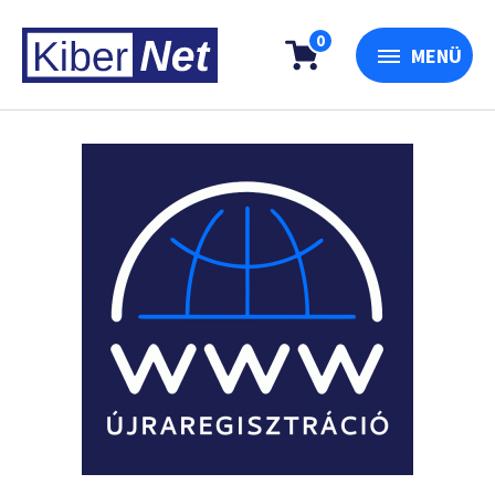
0
MENÜ