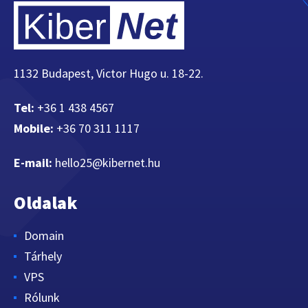
1132 Budapest, Victor Hugo u. 18-22.
Tel:
+36 1 438 4567
Mobile:
+36 70 311 1117
E-mail:
hello25@kibernet.hu
Oldalak
Domain
Tárhely
VPS
Rólunk