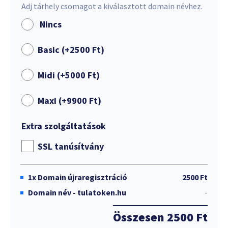
Adj tárhely csomagot a kiválasztott domain névhez.
Nincs
Basic (+
2500
Ft
)
Midi (+
5000
Ft
)
Maxi (+
9900
Ft
)
Extra szolgáltatások
SSL tanúsítvány
1x
Domain újraregisztráció
2500 Ft
Domain név - tulatoken.hu
-
Összesen
2500 Ft