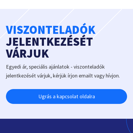
VISZONTELADÓK
JELENTKEZÉSÉT
VÁRJUK
Egyedi ár, speciális ajánlatok - viszonteladók
jelentkezését várjuk, kérjük írjon emailt vagy hívjon.
Ugrás a kapcsolat oldalra