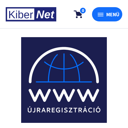
0
MENÜ