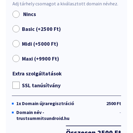
Adj tárhely csomagot a kiválasztott domain névhez.
Nincs
Basic (+
2500
Ft
)
Midi (+
5000
Ft
)
Maxi (+
9900
Ft
)
Extra szolgáltatások
SSL tanúsítvány
1x
Domain újraregisztráció
2500 Ft
Domain név -
-
trustsummitsundroid.hu
Összesen
2500 Ft