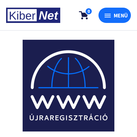
0
MENÜ