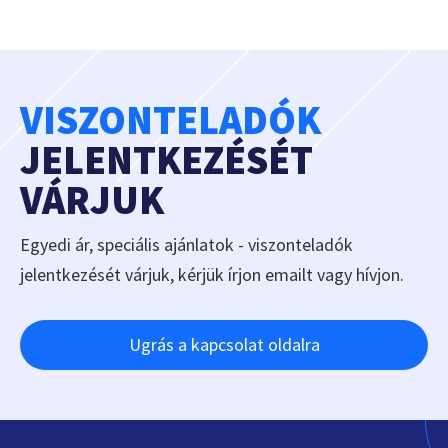
VISZONTELADÓK
JELENTKEZÉSÉT
VÁRJUK
Egyedi ár, speciális ajánlatok - viszonteladók
jelentkezését várjuk, kérjük írjon emailt vagy hívjon.
Ugrás a kapcsolat oldalra