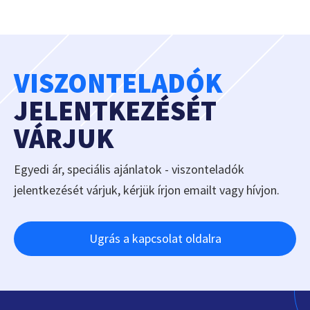
VISZONTELADÓK
JELENTKEZÉSÉT
VÁRJUK
Egyedi ár, speciális ajánlatok - viszonteladók
jelentkezését várjuk, kérjük írjon emailt vagy hívjon.
Ugrás a kapcsolat oldalra