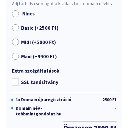
Adj tárhely csomagot a kiválasztott domain névhez.
Nincs
Basic (+
2500
Ft
)
Midi (+
5000
Ft
)
Maxi (+
9900
Ft
)
Extra szolgáltatások
SSL tanúsítvány
1x
Domain újraregisztráció
2500 Ft
Domain név -
-
tobbmintgondolat.hu
Összesen
2500 Ft