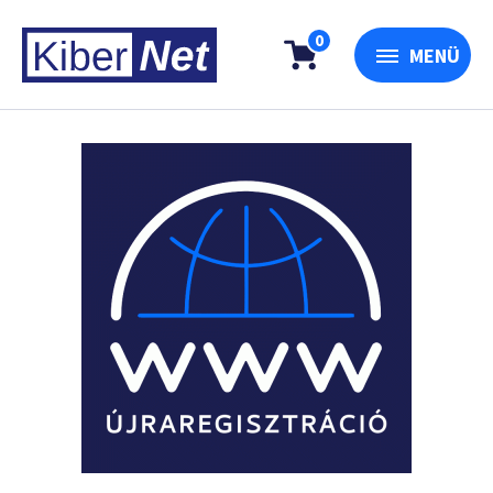
0
MENÜ