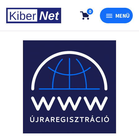
0
MENÜ