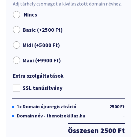
Adj tárhely csomagot a kiválasztott domain névhez.
Nincs
Basic (+
2500
Ft
)
Midi (+
5000
Ft
)
Maxi (+
9900
Ft
)
Extra szolgáltatások
SSL tanúsítvány
1x
Domain újraregisztráció
2500 Ft
Domain név - thenoizekillaz.hu
-
Összesen
2500 Ft