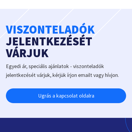
VISZONTELADÓK
JELENTKEZÉSÉT
VÁRJUK
Egyedi ár, speciális ajánlatok - viszonteladók
jelentkezését várjuk, kérjük írjon emailt vagy hívjon.
Ugrás a kapcsolat oldalra