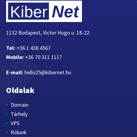
1132 Budapest, Victor Hugo u. 18-22.
Tel:
+36 1 438 4567
Mobile:
+36 70 311 1117
E-mail:
hello25@kibernet.hu
Oldalak
Domain
Tárhely
VPS
Rólunk