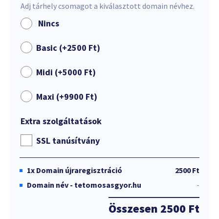
Adj tárhely csomagot a kiválasztott domain névhez.
Nincs
Basic (+
2500
Ft
)
Midi (+
5000
Ft
)
Maxi (+
9900
Ft
)
Extra szolgáltatások
SSL tanúsítvány
1x
Domain újraregisztráció
2500 Ft
Domain név - tetomosasgyor.hu
-
Összesen
2500 Ft