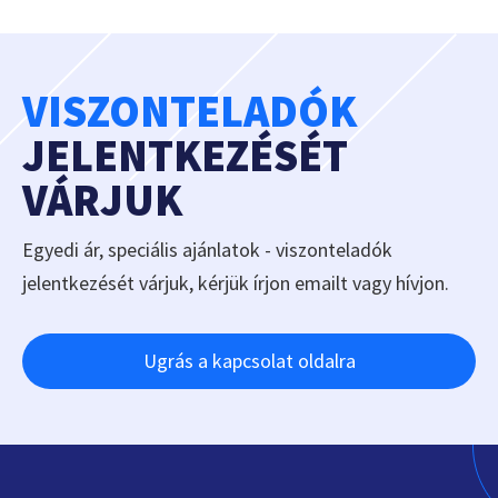
VISZONTELADÓK
JELENTKEZÉSÉT
VÁRJUK
Egyedi ár, speciális ajánlatok - viszonteladók
jelentkezését várjuk, kérjük írjon emailt vagy hívjon.
Ugrás a kapcsolat oldalra