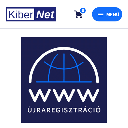
0
MENÜ