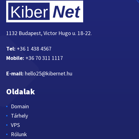
1132 Budapest, Victor Hugo u. 18-22.
Tel:
+36 1 438 4567
Mobile:
+36 70 311 1117
E-mail:
hello25@kibernet.hu
Oldalak
Domain
Tárhely
VPS
Rólunk