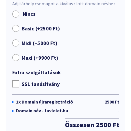
Adj tárhely csomagot a kiválasztott domain névhez.
Nincs
Basic (+
2500
Ft
)
Midi (+
5000
Ft
)
Maxi (+
9900
Ft
)
Extra szolgáltatások
SSL tanúsítvány
1x
Domain újraregisztráció
2500 Ft
Domain név - tavlelet.hu
-
Összesen
2500 Ft