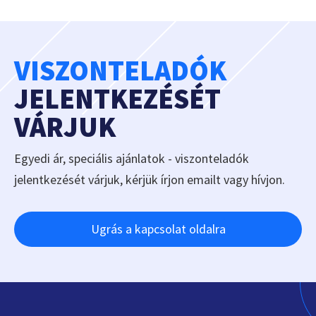
VISZONTELADÓK
JELENTKEZÉSÉT
VÁRJUK
Egyedi ár, speciális ajánlatok - viszonteladók
jelentkezését várjuk, kérjük írjon emailt vagy hívjon.
Ugrás a kapcsolat oldalra