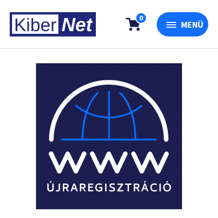
0
MENÜ