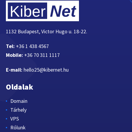
1132 Budapest, Victor Hugo u. 18-22.
Tel:
+36 1 438 4567
Mobile:
+36 70 311 1117
E-mail:
hello25@kibernet.hu
Oldalak
Domain
Tárhely
VPS
Rólunk