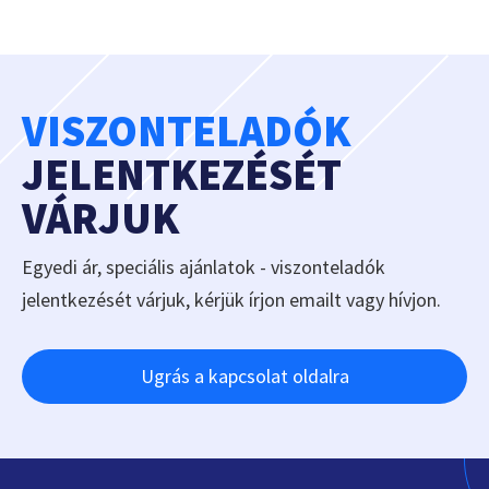
VISZONTELADÓK
JELENTKEZÉSÉT
VÁRJUK
Egyedi ár, speciális ajánlatok - viszonteladók
jelentkezését várjuk, kérjük írjon emailt vagy hívjon.
Ugrás a kapcsolat oldalra