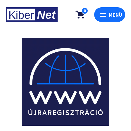
0
MENÜ