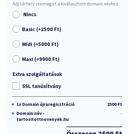
Adj tárhely csomagot a kiválasztott domain névhez.
Nincs
Basic (+
2500
Ft
)
Midi (+
5000
Ft
)
Maxi (+
9900
Ft
)
Extra szolgáltatások
SSL tanúsítvány
1x
Domain újraregisztráció
2500 Ft
Domain név -
-
tartositottnovenyek.hu
Összesen
2500 Ft