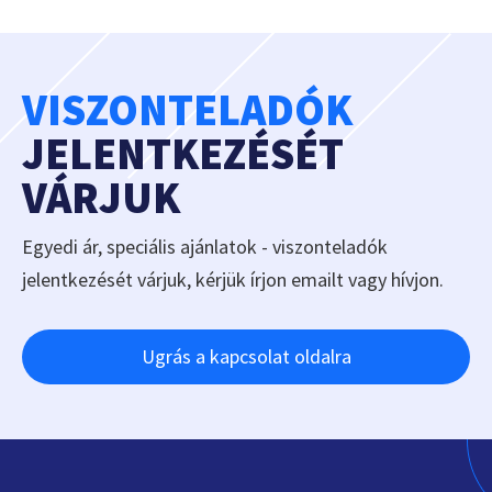
VISZONTELADÓK
JELENTKEZÉSÉT
VÁRJUK
Egyedi ár, speciális ajánlatok - viszonteladók
jelentkezését várjuk, kérjük írjon emailt vagy hívjon.
Ugrás a kapcsolat oldalra