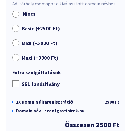
Adj tárhely csomagot a kiválasztott domain névhez.
Nincs
Basic (+
2500
Ft
)
Midi (+
5000
Ft
)
Maxi (+
9900
Ft
)
Extra szolgáltatások
SSL tanúsítvány
1x
Domain újraregisztráció
2500 Ft
Domain név - szentgrotihirek.hu
-
Összesen
2500 Ft