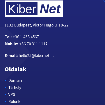
1132 Budapest, Victor Hugo u. 18-22.
Tel:
+36 1 438 4567
Mobile:
+36 70 311 1117
E-mail:
hello25@kibernet.hu
Oldalak
Domain
Tárhely
VPS
Rólunk