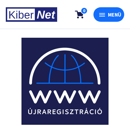
0
MENÜ