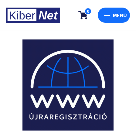
0
MENÜ