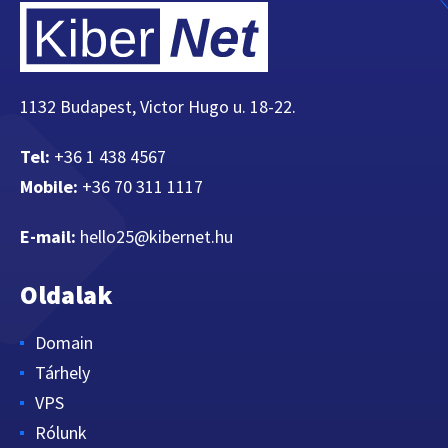
1132 Budapest, Victor Hugo u. 18-22.
Tel:
+36 1 438 4567
Mobile:
+36 70 311 1117
E-mail:
hello25@kibernet.hu
Oldalak
Domain
Tárhely
VPS
Rólunk