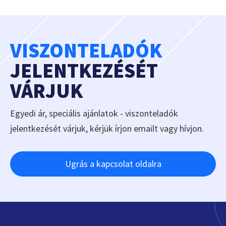
VISZONTELADÓK
JELENTKEZÉSÉT
VÁRJUK
Egyedi ár, speciális ajánlatok - viszonteladók
jelentkezését várjuk, kérjük írjon emailt vagy hívjon.
Ugrás a kapcsolat oldalra