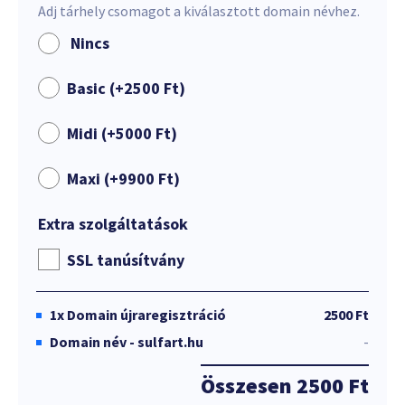
Adj tárhely csomagot a kiválasztott domain névhez.
Nincs
Basic (+
2500
Ft
)
Midi (+
5000
Ft
)
Maxi (+
9900
Ft
)
Extra szolgáltatások
SSL tanúsítvány
1x
Domain újraregisztráció
2500 Ft
Domain név - sulfart.hu
-
Összesen
2500 Ft