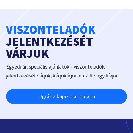
VISZONTELADÓK
JELENTKEZÉSÉT
VÁRJUK
Egyedi ár, speciális ajánlatok - viszonteladók
jelentkezését várjuk, kérjük írjon emailt vagy hívjon.
Ugrás a kapcsolat oldalra