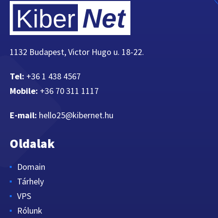
1132 Budapest, Victor Hugo u. 18-22.
Tel:
+36 1 438 4567
Mobile:
+36 70 311 1117
E-mail:
hello25@kibernet.hu
Oldalak
Domain
Tárhely
VPS
Rólunk