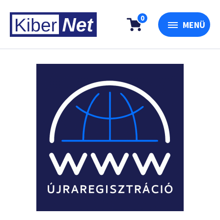
0
MENÜ