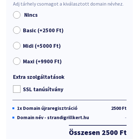
Adj tárhely csomagot a kiválasztott domain névhez.
Nincs
Basic (+
2500
Ft
)
Midi (+
5000
Ft
)
Maxi (+
9900
Ft
)
Extra szolgáltatások
SSL tanúsítvány
1x
Domain újraregisztráció
2500 Ft
Domain név - strandigrillkert.hu
-
Összesen
2500 Ft