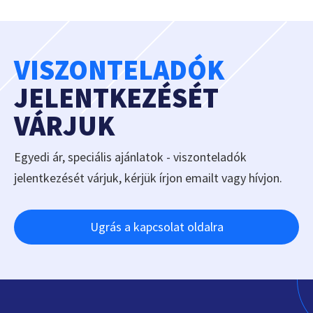
VISZONTELADÓK
JELENTKEZÉSÉT
VÁRJUK
Egyedi ár, speciális ajánlatok - viszonteladók
jelentkezését várjuk, kérjük írjon emailt vagy hívjon.
Ugrás a kapcsolat oldalra