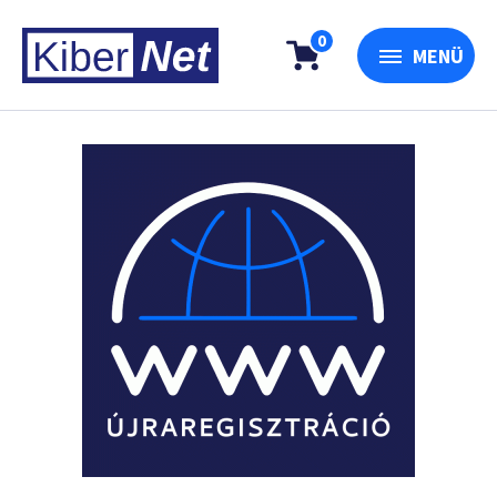
0
MENÜ