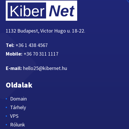
1132 Budapest, Victor Hugo u. 18-22.
Tel:
+36 1 438 4567
Mobile:
+36 70 311 1117
E-mail:
hello25@kibernet.hu
Oldalak
Domain
Tárhely
VPS
Rólunk