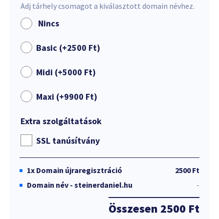
Adj tárhely csomagot a kiválasztott domain névhez.
Nincs
Basic (+
2500
Ft
)
Midi (+
5000
Ft
)
Maxi (+
9900
Ft
)
Extra szolgáltatások
SSL tanúsítvány
1x
Domain újraregisztráció
2500 Ft
Domain név - steinerdaniel.hu
-
Összesen
2500 Ft