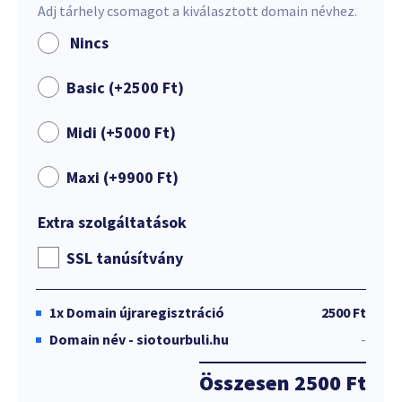
Adj tárhely csomagot a kiválasztott domain névhez.
Nincs
Basic (+
2500
Ft
)
Midi (+
5000
Ft
)
Maxi (+
9900
Ft
)
Extra szolgáltatások
SSL tanúsítvány
1x
Domain újraregisztráció
2500 Ft
Domain név - siotourbuli.hu
-
Összesen
2500 Ft