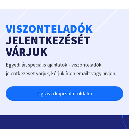
VISZONTELADÓK
JELENTKEZÉSÉT
VÁRJUK
Egyedi ár, speciális ajánlatok - viszonteladók
jelentkezését várjuk, kérjük írjon emailt vagy hívjon.
Ugrás a kapcsolat oldalra