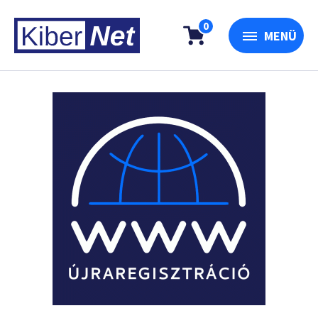
0
MENÜ