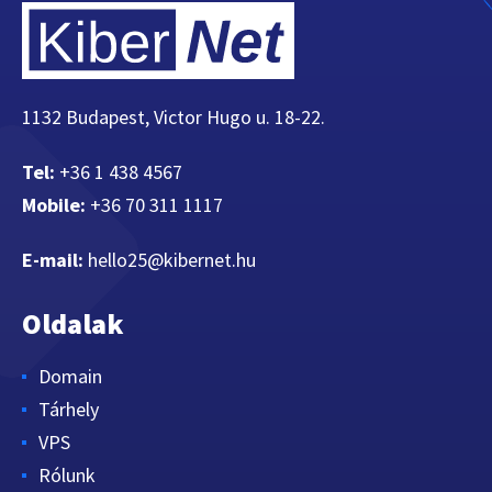
1132 Budapest, Victor Hugo u. 18-22.
Tel:
+36 1 438 4567
Mobile:
+36 70 311 1117
E-mail:
hello25@kibernet.hu
Oldalak
Domain
Tárhely
VPS
Rólunk