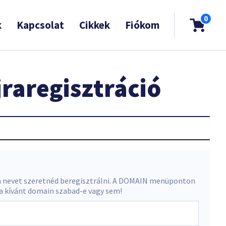
0
k
Kapcsolat
Cikkek
Fiókom
raregisztráció
 nevet szeretnéd beregisztrálni. A DOMAIN menüponton
 a kívánt domain szabad-e vagy sem!