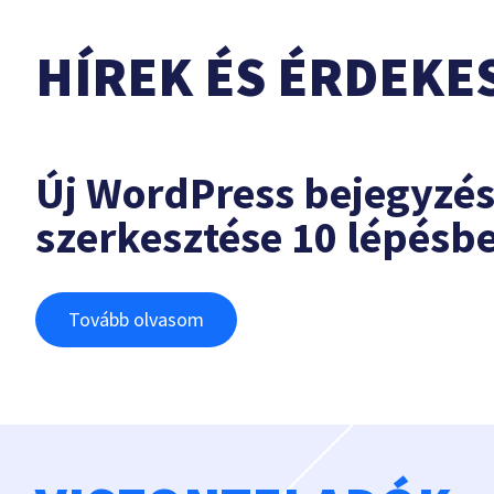
HÍREK ÉS ÉRDEKE
Új WordPress bejegyzé
szerkesztése 10 lépésb
Tovább olvasom