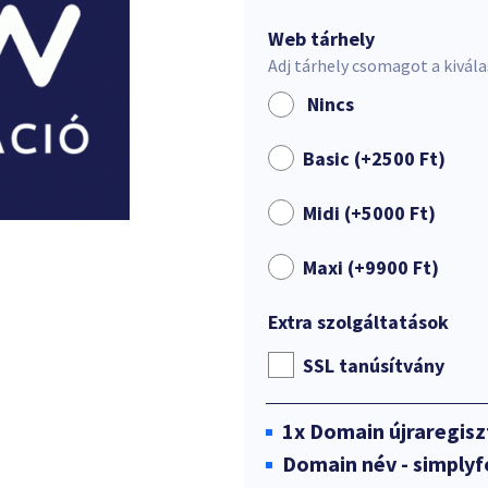
Web tárhely
Adj tárhely csomagot a kivál
Nincs
Basic (+
2500
Ft
)
Midi (+
5000
Ft
)
Maxi (+
9900
Ft
)
Extra szolgáltatások
SSL tanúsítvány
1x
Domain újraregisz
Domain név - simply