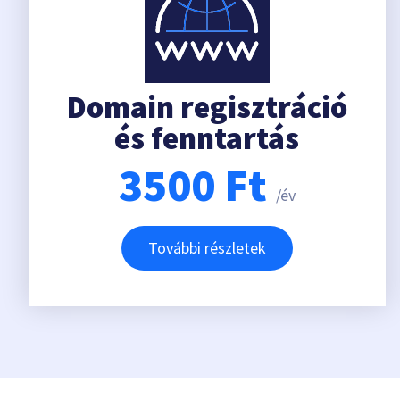
Domain regisztráció
és fenntartás
3500
Ft
/év
További részletek