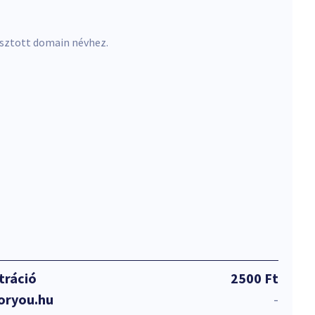
asztott domain névhez.
tráció
2500 Ft
foryou.hu
-