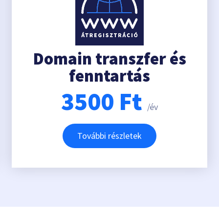
Domain transzfer és
fenntartás
3500
Ft
/év
További részletek