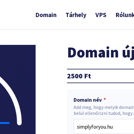
Domain
Tárhely
VPS
Rólun
Domain új
2500
Ft
Domain név
*
Add meg, hogy melyik domain
belül ellenőrizni tudod, hogy