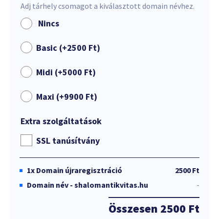
Adj tárhely csomagot a kiválasztott domain névhez.
Nincs
Basic (+
2500
Ft
)
Midi (+
5000
Ft
)
Maxi (+
9900
Ft
)
Extra szolgáltatások
SSL tanúsítvány
1x
Domain újraregisztráció
2500 Ft
Domain név - shalomantikvitas.hu
-
Összesen
2500 Ft