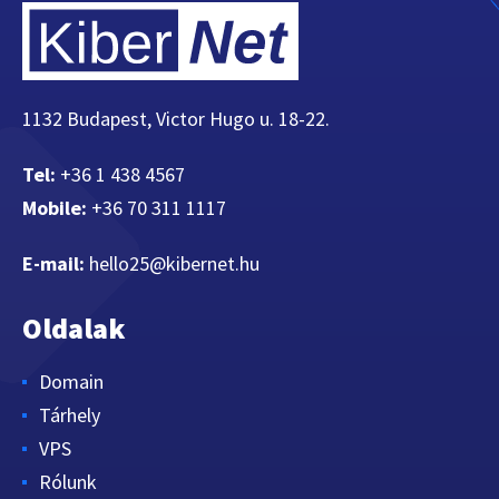
1132 Budapest, Victor Hugo u. 18-22.
Tel:
+36 1 438 4567
Mobile:
+36 70 311 1117
E-mail:
hello25@kibernet.hu
Oldalak
Domain
Tárhely
VPS
Rólunk