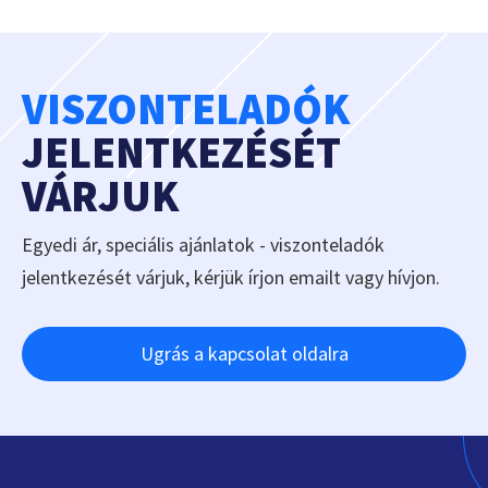
VISZONTELADÓK
JELENTKEZÉSÉT
VÁRJUK
Egyedi ár, speciális ajánlatok - viszonteladók
jelentkezését várjuk, kérjük írjon emailt vagy hívjon.
Ugrás a kapcsolat oldalra