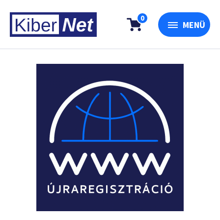
0
MENÜ