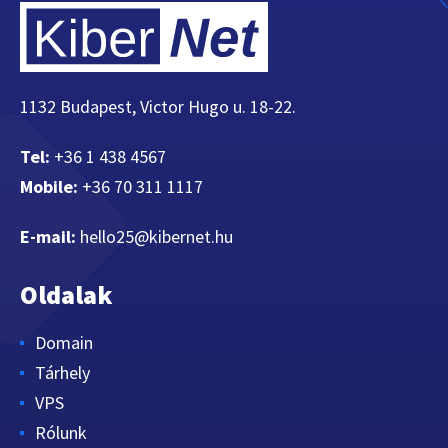
1132 Budapest, Victor Hugo u. 18-22.
Tel:
+36 1 438 4567
Mobile:
+36 70 311 1117
E-mail:
hello25@kibernet.hu
Oldalak
Domain
Tárhely
VPS
Rólunk