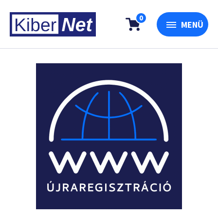
0
MENÜ