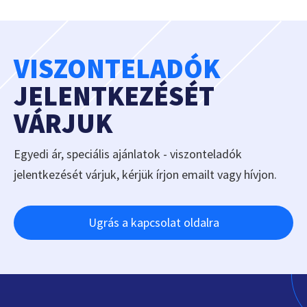
VISZONTELADÓK
JELENTKEZÉSÉT
VÁRJUK
Egyedi ár, speciális ajánlatok - viszonteladók
jelentkezését várjuk, kérjük írjon emailt vagy hívjon.
Ugrás a kapcsolat oldalra