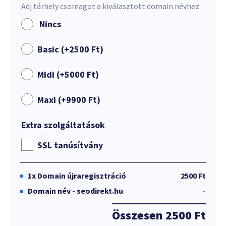
Adj tárhely csomagot a kiválasztott domain névhez.
Nincs
Basic (+
2500
Ft
)
Midi (+
5000
Ft
)
Maxi (+
9900
Ft
)
Extra szolgáltatások
SSL tanúsítvány
1x
Domain újraregisztráció
2500 Ft
Domain név - seodirekt.hu
-
Összesen
2500 Ft