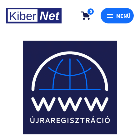
0
MENÜ