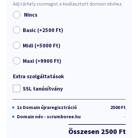
Adj tárhely csomagot a kiválasztott domain névhez.
Nincs
Basic (+
2500
Ft
)
Midi (+
5000
Ft
)
Maxi (+
9900
Ft
)
Extra szolgáltatások
SSL tanúsítvány
1x
Domain újraregisztráció
2500 Ft
Domain név - scrumboree.hu
-
Összesen
2500 Ft