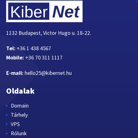
1132 Budapest, Victor Hugo u. 18-22.
Tel:
+36 1 438 4567
Mobile:
+36 70 311 1117
E-mail:
hello25@kibernet.hu
Oldalak
Domain
Tárhely
VPS
Rólunk