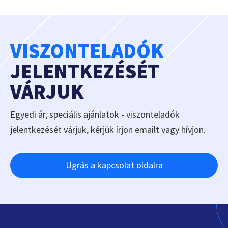
VISZONTELADÓK
JELENTKEZÉSÉT
VÁRJUK
Egyedi ár, speciális ajánlatok - viszonteladók
jelentkezését várjuk, kérjük írjon emailt vagy hívjon.
Ugrás a kapcsolat oldalra