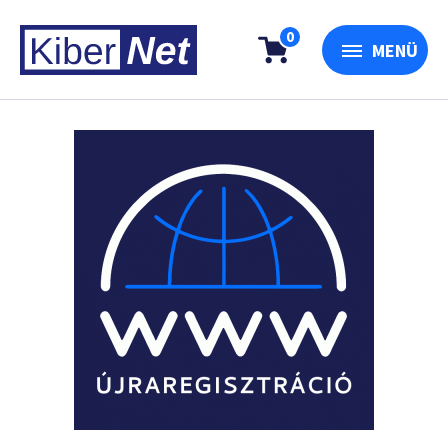
0
MENÜ