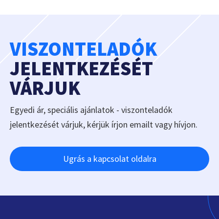
VISZONTELADÓK
JELENTKEZÉSÉT
VÁRJUK
Egyedi ár, speciális ajánlatok - viszonteladók
jelentkezését várjuk, kérjük írjon emailt vagy hívjon.
Ugrás a kapcsolat oldalra