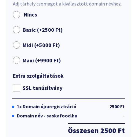
Adj tárhely csomagot a kiválasztott domain névhez.
Nincs
Basic (+
2500
Ft
)
Midi (+
5000
Ft
)
Maxi (+
9900
Ft
)
Extra szolgáltatások
SSL tanúsítvány
1x
Domain újraregisztráció
2500 Ft
Domain név - saskafood.hu
-
Összesen
2500 Ft