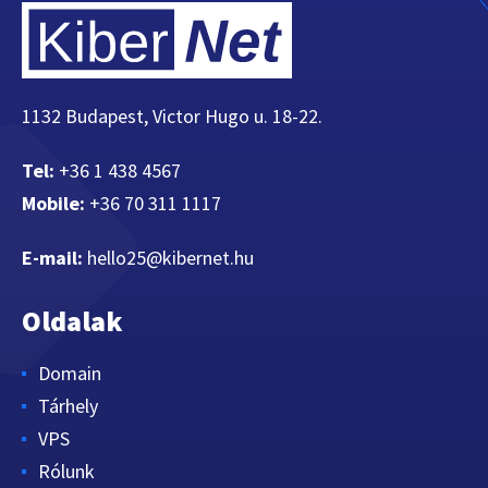
1132 Budapest, Victor Hugo u. 18-22.
Tel:
+36 1 438 4567
Mobile:
+36 70 311 1117
E-mail:
hello25@kibernet.hu
Oldalak
Domain
Tárhely
VPS
Rólunk