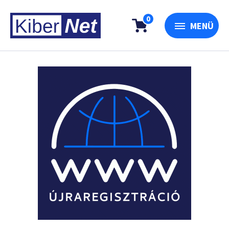
0
MENÜ