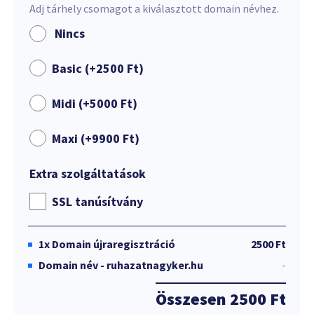
Adj tárhely csomagot a kiválasztott domain névhez.
Nincs
Basic (+
2500
Ft
)
Midi (+
5000
Ft
)
Maxi (+
9900
Ft
)
Extra szolgáltatások
SSL tanúsítvány
1x
Domain újraregisztráció
2500 Ft
Domain név - ruhazatnagyker.hu
-
Összesen
2500 Ft