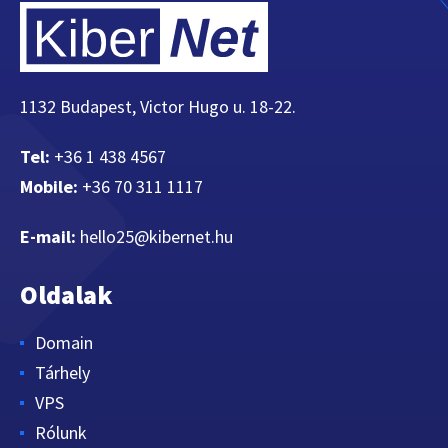
1132 Budapest, Victor Hugo u. 18-22.
Tel:
+36 1 438 4567
Mobile:
+36 70 311 1117
E-mail:
hello25@kibernet.hu
Oldalak
Domain
Tárhely
VPS
Rólunk