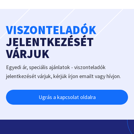
VISZONTELADÓK
JELENTKEZÉSÉT
VÁRJUK
Egyedi ár, speciális ajánlatok - viszonteladók
jelentkezését várjuk, kérjük írjon emailt vagy hívjon.
Ugrás a kapcsolat oldalra