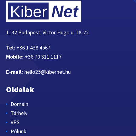
1132 Budapest, Victor Hugo u. 18-22.
Tel:
+36 1 438 4567
Mobile:
+36 70 311 1117
E-mail:
hello25@kibernet.hu
Oldalak
Domain
Tárhely
VPS
Rólunk