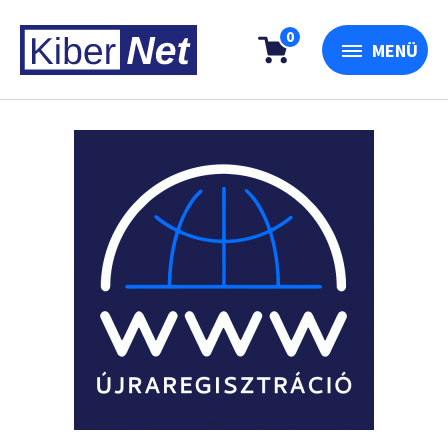
0
MENÜ