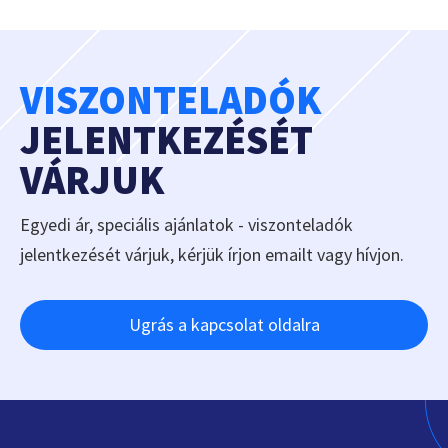
VISZONTELADÓK
JELENTKEZÉSÉT
VÁRJUK
Egyedi ár, speciális ajánlatok - viszonteladók
jelentkezését várjuk, kérjük írjon emailt vagy hívjon.
Ugrás a kapcsolat oldalra