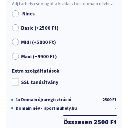
Adj tárhely csomagot a kiválasztott domain névhez.
Nincs
Basic (+
2500
Ft
)
Midi (+
5000
Ft
)
Maxi (+
9900
Ft
)
Extra szolgáltatások
SSL tanúsítvány
1x
Domain újraregisztráció
2500 Ft
Domain név - riportmuhely.hu
-
Összesen
2500 Ft