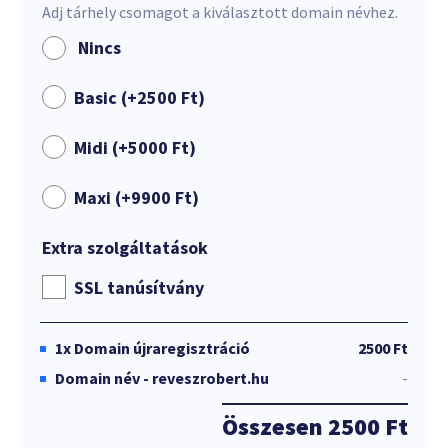
Adj tárhely csomagot a kiválasztott domain névhez.
Nincs
Basic (+
2500
Ft
)
Midi (+
5000
Ft
)
Maxi (+
9900
Ft
)
Extra szolgáltatások
SSL tanúsítvány
1x
Domain újraregisztráció
2500 Ft
Domain név - reveszrobert.hu
-
Összesen
2500 Ft