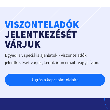
VISZONTELADÓK
JELENTKEZÉSÉT
VÁRJUK
Egyedi ár, speciális ajánlatok - viszonteladók
jelentkezését várjuk, kérjük írjon emailt vagy hívjon.
Ugrás a kapcsolat oldalra