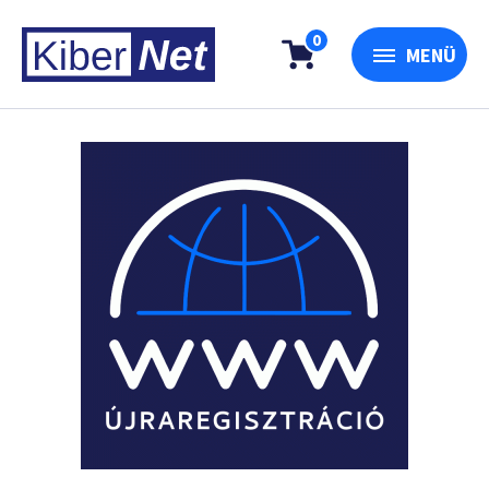
0
MENÜ