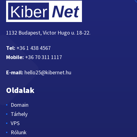
1132 Budapest, Victor Hugo u. 18-22.
Tel:
+36 1 438 4567
Mobile:
+36 70 311 1117
E-mail:
hello25@kibernet.hu
Oldalak
Domain
Tárhely
VPS
Rólunk