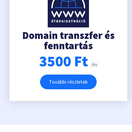
Domain transzfer és
fenntartás
3500
Ft
/év
További részletek