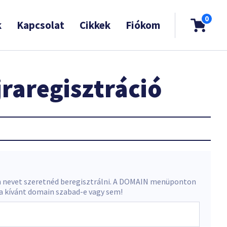
0
k
Kapcsolat
Cikkek
Fiókom
raregisztráció
 nevet szeretnéd beregisztrálni. A DOMAIN menüponton
 a kívánt domain szabad-e vagy sem!