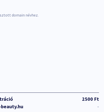
asztott domain névhez.
tráció
2500 Ft
-beauty.hu
-