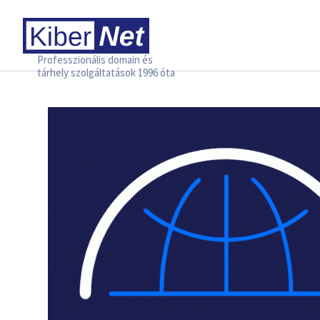
Professzionális domain és
tárhely szolgáltatások 1996 óta