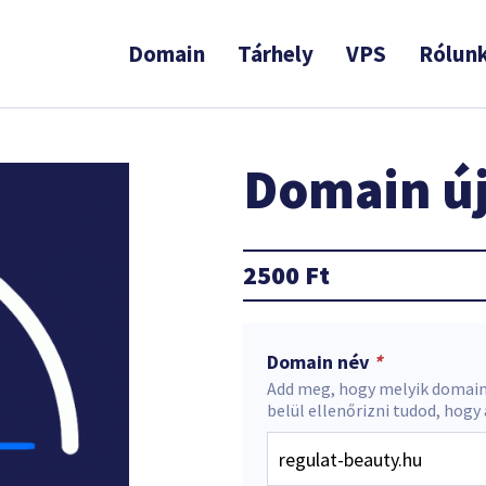
Domain
Tárhely
VPS
Rólun
Domain új
2500
Ft
Domain név
*
Add meg, hogy melyik domain
belül ellenőrizni tudod, hogy