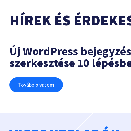
HÍREK ÉS ÉRDEKE
Új WordPress bejegyzé
szerkesztése 10 lépésb
Tovább olvasom