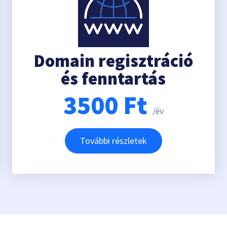
Domain regisztráció
és fenntartás
3500
Ft
/év
További részletek