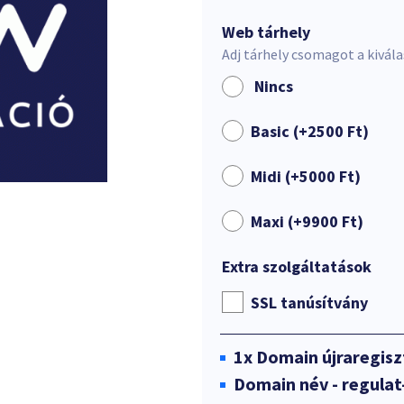
Web tárhely
Adj tárhely csomagot a kivál
Nincs
Basic (+
2500
Ft
)
Midi (+
5000
Ft
)
Maxi (+
9900
Ft
)
Extra szolgáltatások
SSL tanúsítvány
1x
Domain újraregisz
Domain név - regulat