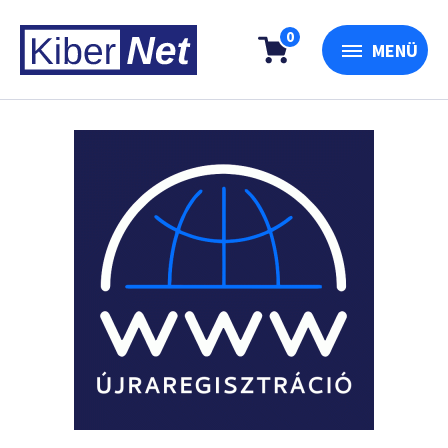
0
MENÜ