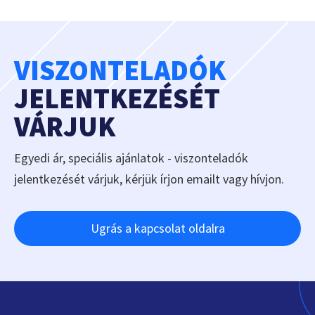
VISZONTELADÓK
JELENTKEZÉSÉT
VÁRJUK
Egyedi ár, speciális ajánlatok - viszonteladók
jelentkezését várjuk, kérjük írjon emailt vagy hívjon.
Ugrás a kapcsolat oldalra