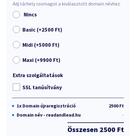
Adj tárhely csomagot a kiválasztott domain névhez.
Nincs
Basic (+
2500
Ft
)
Midi (+
5000
Ft
)
Maxi (+
9900
Ft
)
Extra szolgáltatások
SSL tanúsítvány
1x
Domain újraregisztráció
2500 Ft
Domain név - readandlead.hu
-
Összesen
2500 Ft