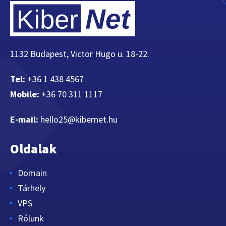
1132 Budapest, Victor Hugo u. 18-22.
Tel:
+36 1 438 4567
Mobile:
+36 70 311 1117
E-mail:
hello25@kibernet.hu
Oldalak
Domain
Tárhely
VPS
Rólunk