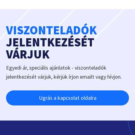
VISZONTELADÓK
JELENTKEZÉSÉT
VÁRJUK
Egyedi ár, speciális ajánlatok - viszonteladók
jelentkezését várjuk, kérjük írjon emailt vagy hívjon.
Ugrás a kapcsolat oldalra