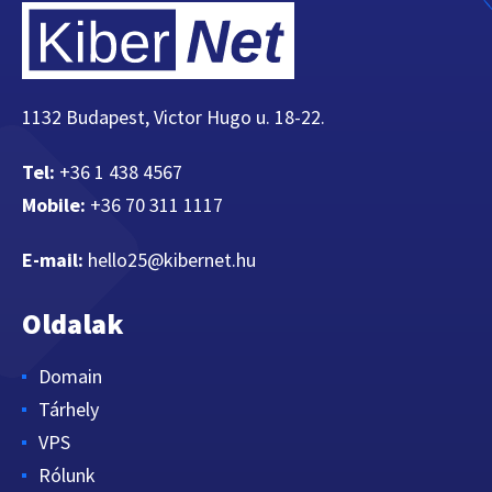
1132 Budapest, Victor Hugo u. 18-22.
Tel:
+36 1 438 4567
Mobile:
+36 70 311 1117
E-mail:
hello25@kibernet.hu
Oldalak
Domain
Tárhely
VPS
Rólunk