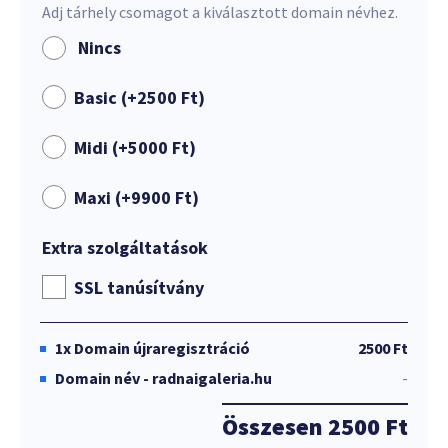
Adj tárhely csomagot a kiválasztott domain névhez.
Nincs
Basic (+
2500
Ft
)
Midi (+
5000
Ft
)
Maxi (+
9900
Ft
)
Extra szolgáltatások
SSL tanúsítvány
1x
Domain újraregisztráció
2500 Ft
Domain név - radnaigaleria.hu
-
Összesen
2500 Ft