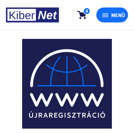
0
MENÜ