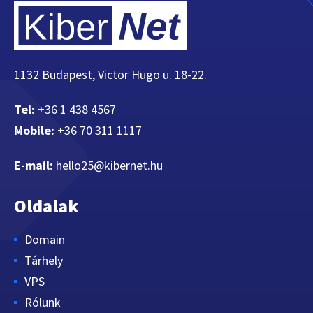
1132 Budapest, Victor Hugo u. 18-22.
Tel:
+36 1 438 4567
Mobile:
+36 70 311 1117
E-mail:
hello25@kibernet.hu
Oldalak
Domain
Tárhely
VPS
Rólunk