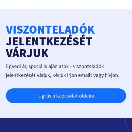
VISZONTELADÓK
JELENTKEZÉSÉT
VÁRJUK
Egyedi ár, speciális ajánlatok - viszonteladók
jelentkezését várjuk, kérjük írjon emailt vagy hívjon.
Ugrás a kapcsolat oldalra