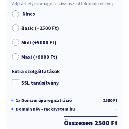
Adj tárhely csomagot a kiválasztott domain névhez.
Nincs
Basic (+
2500
Ft
)
Midi (+
5000
Ft
)
Maxi (+
9900
Ft
)
Extra szolgáltatások
SSL tanúsítvány
1x
Domain újraregisztráció
2500 Ft
Domain név - racksystem.hu
-
Összesen
2500 Ft