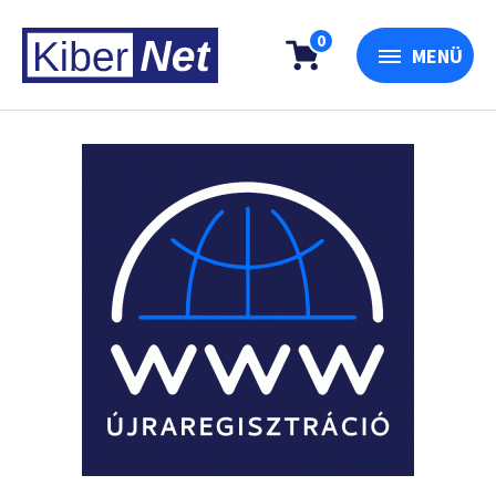
0
MENÜ