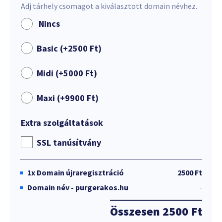
Adj tárhely csomagot a kiválasztott domain névhez.
Nincs
Basic (+
2500
Ft
)
Midi (+
5000
Ft
)
Maxi (+
9900
Ft
)
Extra szolgáltatások
SSL tanúsítvány
1x
Domain újraregisztráció
2500 Ft
Domain név - purgerakos.hu
-
Összesen
2500 Ft