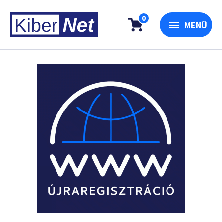
0
MENÜ