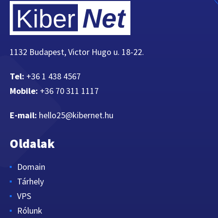
1132 Budapest, Victor Hugo u. 18-22.
Tel:
+36 1 438 4567
Mobile:
+36 70 311 1117
E-mail:
hello25@kibernet.hu
Oldalak
Domain
Tárhely
VPS
Rólunk