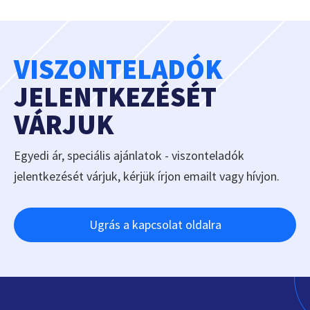
VISZONTELADÓK
JELENTKEZÉSÉT
VÁRJUK
Egyedi ár, speciális ajánlatok - viszonteladók
jelentkezését várjuk, kérjük írjon emailt vagy hívjon.
Ugrás a kapcsolat oldalra