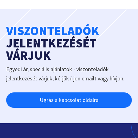
VISZONTELADÓK
JELENTKEZÉSÉT
VÁRJUK
Egyedi ár, speciális ajánlatok - viszonteladók
jelentkezését várjuk, kérjük írjon emailt vagy hívjon.
Ugrás a kapcsolat oldalra