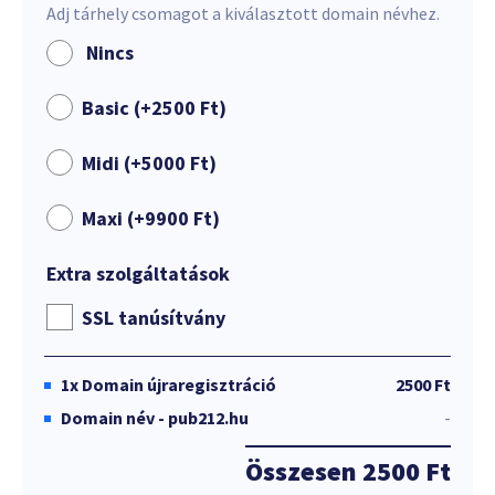
Adj tárhely csomagot a kiválasztott domain névhez.
Nincs
Basic (+
2500
Ft
)
Midi (+
5000
Ft
)
Maxi (+
9900
Ft
)
Extra szolgáltatások
SSL tanúsítvány
1x
Domain újraregisztráció
2500 Ft
Domain név - pub212.hu
-
Összesen
2500 Ft