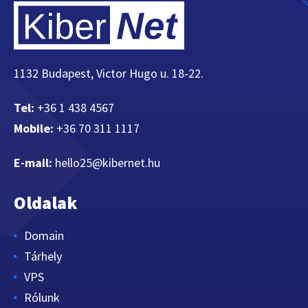
1132 Budapest, Victor Hugo u. 18-22.
Tel:
+36 1 438 4567
Mobile:
+36 70 311 1117
E-mail:
hello25@kibernet.hu
Oldalak
Domain
Tárhely
VPS
Rólunk