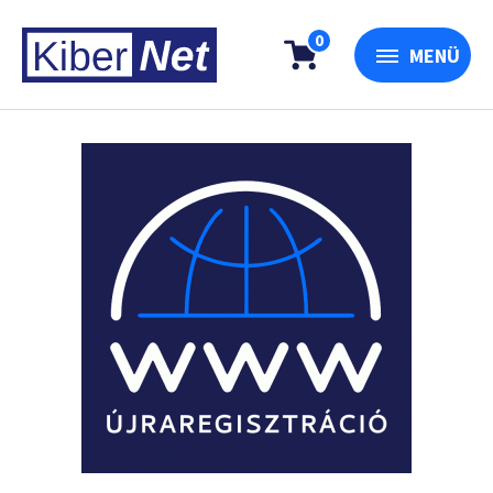
0
MENÜ