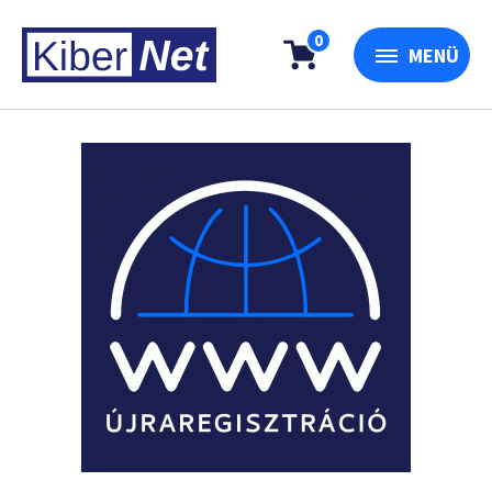
0
MENÜ