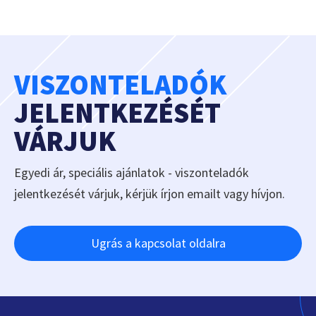
VISZONTELADÓK
JELENTKEZÉSÉT
VÁRJUK
Egyedi ár, speciális ajánlatok - viszonteladók
jelentkezését várjuk, kérjük írjon emailt vagy hívjon.
Ugrás a kapcsolat oldalra