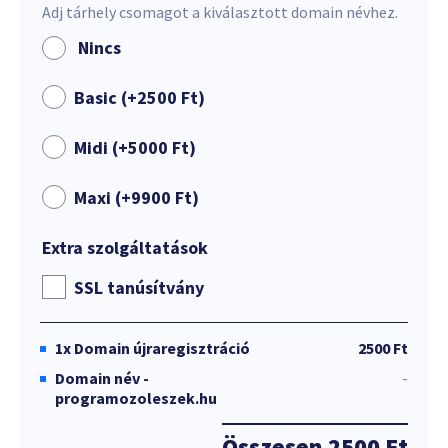
Adj tárhely csomagot a kiválasztott domain névhez.
Nincs
Basic (+
2500
Ft
)
Midi (+
5000
Ft
)
Maxi (+
9900
Ft
)
Extra szolgáltatások
SSL tanúsítvány
1x
Domain újraregisztráció
2500 Ft
Domain név -
-
programozoleszek.hu
Összesen
2500 Ft