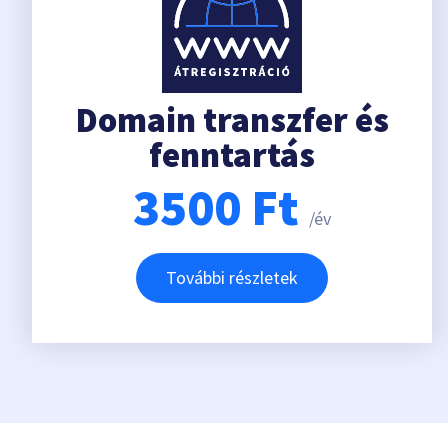
Domain transzfer és
fenntartás
3500
Ft
/év
További részletek