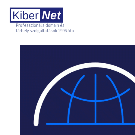
Professzionális domain és
tárhely szolgáltatások 1996 óta