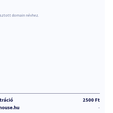
asztott domain névhez.
tráció
2500 Ft
ehouse.hu
-