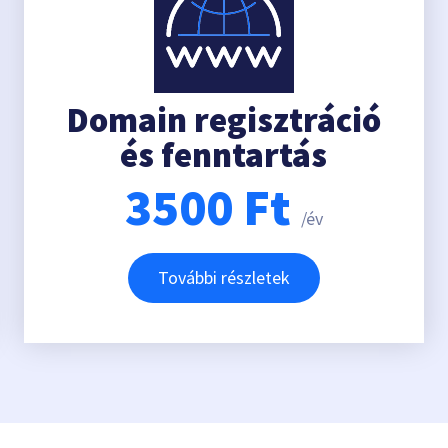
Domain regisztráció
és fenntartás
3500
Ft
/év
További részletek