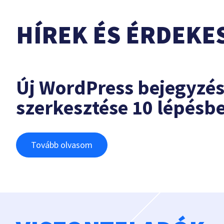
HÍREK ÉS ÉRDEKE
Új WordPress bejegyzé
szerkesztése 10 lépésb
Tovább olvasom