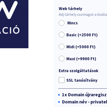
Web tárhely
Adj tárhely csomagot a kivál
Nincs
Basic (+
2500
Ft
)
Midi (+
5000
Ft
)
Maxi (+
9900
Ft
)
Extra szolgáltatások
SSL tanúsítvány
1x
Domain újraregisz
Domain név - privat