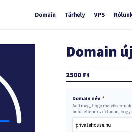
Domain
Tárhely
VPS
Rólun
Domain új
2500
Ft
Domain név
*
Add meg, hogy melyik domain
belül ellenőrizni tudod, hogy