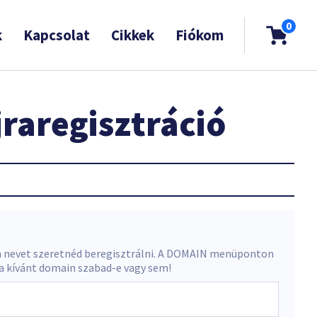
0
k
Kapcsolat
Cikkek
Fiókom
raregisztráció
 nevet szeretnéd beregisztrálni. A DOMAIN menüponton
 a kívánt domain szabad-e vagy sem!