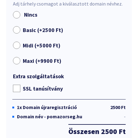
Adj tárhely csomagot a kiválasztott domain névhez.
Nincs
Basic (+
2500
Ft
)
Midi (+
5000
Ft
)
Maxi (+
9900
Ft
)
Extra szolgáltatások
SSL tanúsítvány
1x
Domain újraregisztráció
2500 Ft
Domain név - pomazorseg.hu
-
Összesen
2500 Ft