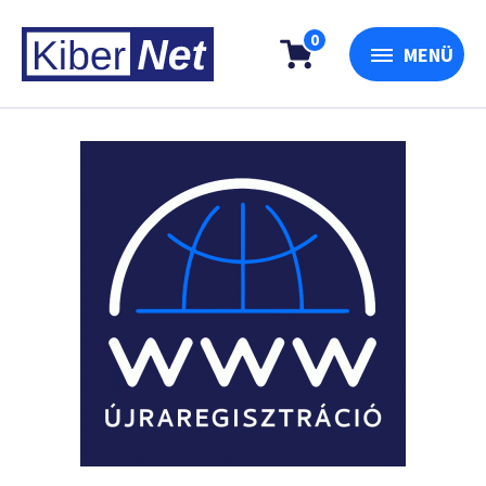
0
MENÜ