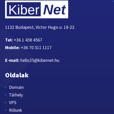
1132 Budapest, Victor Hugo u. 18-22.
Tel:
+36 1 438 4567
Mobile:
+36 70 311 1117
E-mail:
hello25@kibernet.hu
Oldalak
Domain
Tárhely
VPS
Rólunk