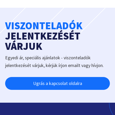
VISZONTELADÓK
JELENTKEZÉSÉT
VÁRJUK
Egyedi ár, speciális ajánlatok - viszonteladók
jelentkezését várjuk, kérjük írjon emailt vagy hívjon.
Ugrás a kapcsolat oldalra