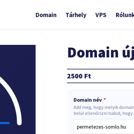
Domain
Tárhely
VPS
Rólun
Domain új
2500
Ft
Domain név
*
Add meg, hogy melyik domain
belül ellenőrizni tudod, hogy