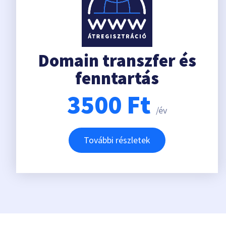
Domain transzfer és
fenntartás
3500
Ft
/év
További részletek