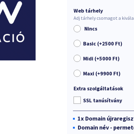
Web tárhely
Adj tárhely csomagot a kivál
Nincs
Basic (+
2500
Ft
)
Midi (+
5000
Ft
)
Maxi (+
9900
Ft
)
Extra szolgáltatások
SSL tanúsítvány
1x
Domain újraregisz
Domain név - permet