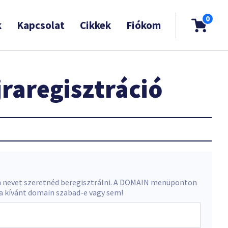
0
k
Kapcsolat
Cikkek
Fiókom
raregisztráció
 nevet szeretnéd beregisztrálni. A DOMAIN menüponton
 a kívánt domain szabad-e vagy sem!