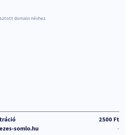
asztott domain névhez.
tráció
2500 Ft
ezes-somlo.hu
-