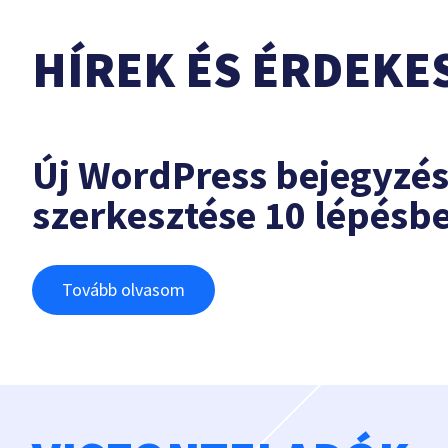
HÍREK ÉS ÉRDEKE
Új WordPress bejegyzé
szerkesztése 10 lépésb
Tovább olvasom