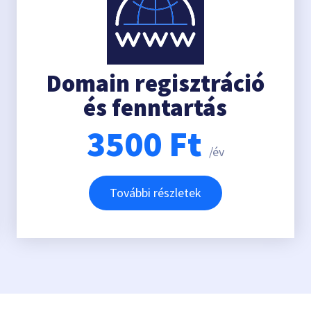
Domain regisztráció
és fenntartás
3500
Ft
/év
További részletek