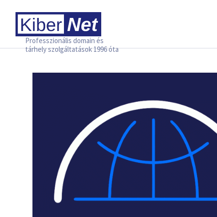
Professzionális domain és
tárhely szolgáltatások 1996 óta