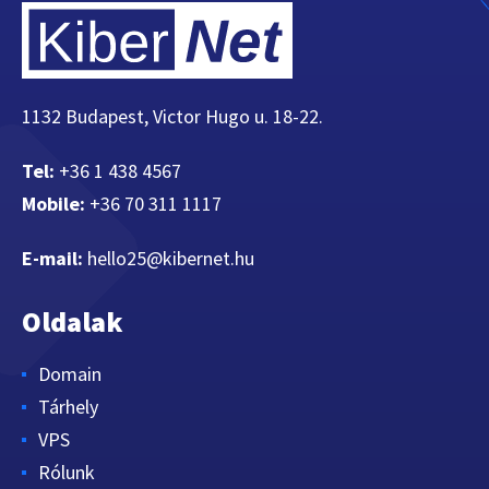
1132 Budapest, Victor Hugo u. 18-22.
Tel:
+36 1 438 4567
Mobile:
+36 70 311 1117
E-mail:
hello25@kibernet.hu
Oldalak
Domain
Tárhely
VPS
Rólunk