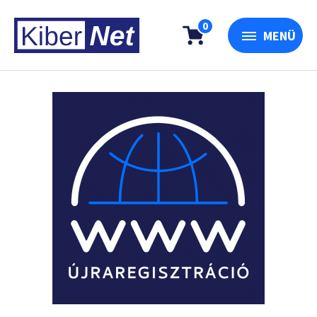
0
MENÜ