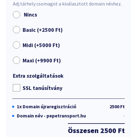
Adj tárhely csomagot a kiválasztott domain névhez.
Nincs
Basic (+
2500
Ft
)
Midi (+
5000
Ft
)
Maxi (+
9900
Ft
)
Extra szolgáltatások
SSL tanúsítvány
1x
Domain újraregisztráció
2500 Ft
Domain név - pepetransport.hu
-
Összesen
2500 Ft