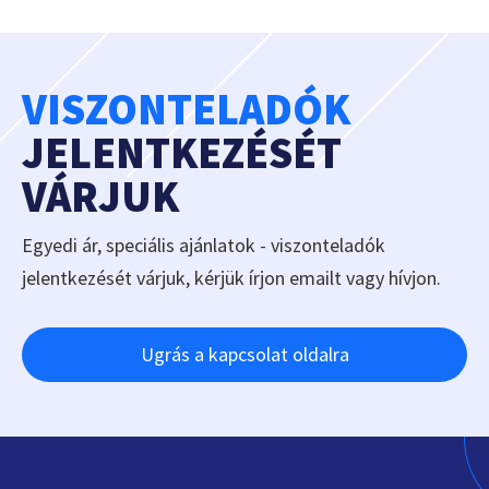
VISZONTELADÓK
JELENTKEZÉSÉT
VÁRJUK
Egyedi ár, speciális ajánlatok - viszonteladók
jelentkezését várjuk, kérjük írjon emailt vagy hívjon.
Ugrás a kapcsolat oldalra