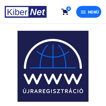
0
MENÜ