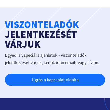
VISZONTELADÓK
JELENTKEZÉSÉT
VÁRJUK
Egyedi ár, speciális ajánlatok - viszonteladók
jelentkezését várjuk, kérjük írjon emailt vagy hívjon.
Ugrás a kapcsolat oldalra