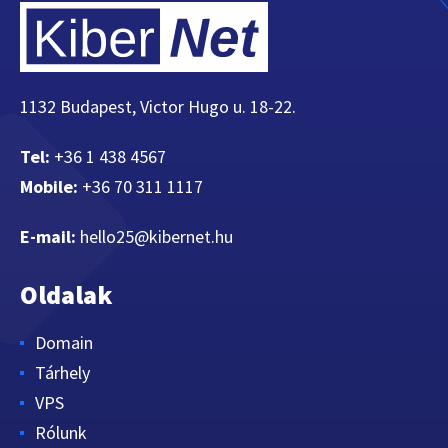
1132 Budapest, Victor Hugo u. 18-22.
Tel:
+36 1 438 4567
Mobile:
+36 70 311 1117
E-mail:
hello25@kibernet.hu
Oldalak
Domain
Tárhely
VPS
Rólunk