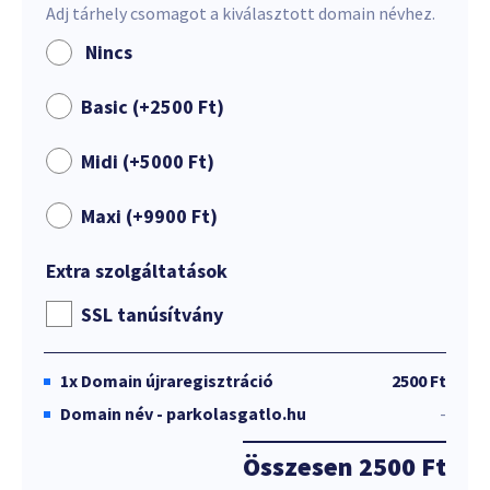
Adj tárhely csomagot a kiválasztott domain névhez.
Nincs
Basic (+
2500
Ft
)
Midi (+
5000
Ft
)
Maxi (+
9900
Ft
)
Extra szolgáltatások
SSL tanúsítvány
1x
Domain újraregisztráció
2500 Ft
Domain név - parkolasgatlo.hu
-
Összesen
2500 Ft