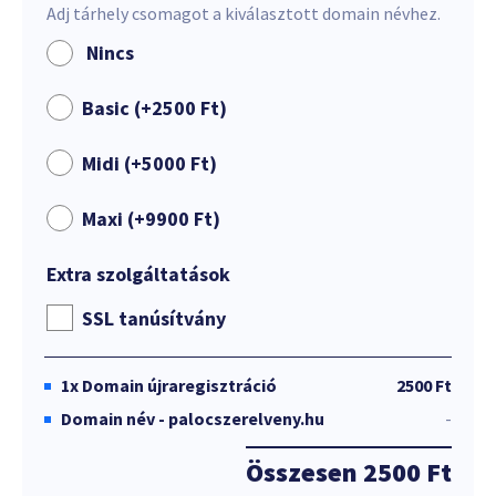
Adj tárhely csomagot a kiválasztott domain névhez.
Nincs
Basic (+
2500
Ft
)
Midi (+
5000
Ft
)
Maxi (+
9900
Ft
)
Extra szolgáltatások
SSL tanúsítvány
1x
Domain újraregisztráció
2500 Ft
Domain név - palocszerelveny.hu
-
Összesen
2500 Ft