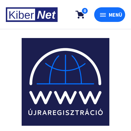
0
MENÜ