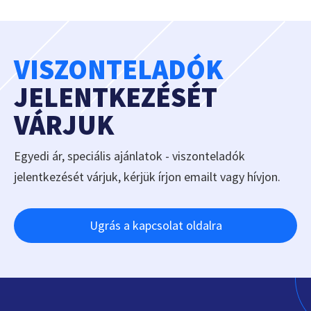
VISZONTELADÓK
JELENTKEZÉSÉT
VÁRJUK
Egyedi ár, speciális ajánlatok - viszonteladók
jelentkezését várjuk, kérjük írjon emailt vagy hívjon.
Ugrás a kapcsolat oldalra