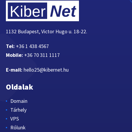
1132 Budapest, Victor Hugo u. 18-22.
Tel:
+36 1 438 4567
Mobile:
+36 70 311 1117
E-mail:
hello25@kibernet.hu
Oldalak
Domain
Tárhely
VPS
Rólunk