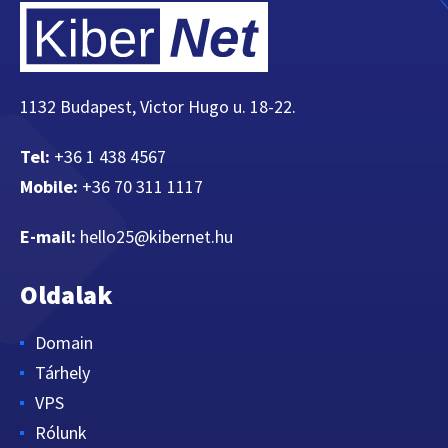
1132 Budapest, Victor Hugo u. 18-22.
Tel:
+36 1 438 4567
Mobile:
+36 70 311 1117
E-mail:
hello25@kibernet.hu
Oldalak
Domain
Tárhely
VPS
Rólunk