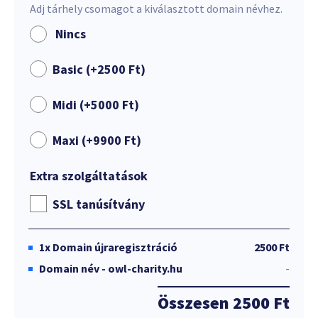
Adj tárhely csomagot a kiválasztott domain névhez.
Nincs
Basic (+
2500
Ft
)
Midi (+
5000
Ft
)
Maxi (+
9900
Ft
)
Extra szolgáltatások
SSL tanúsítvány
1x
Domain újraregisztráció
2500 Ft
Domain név - owl-charity.hu
-
Összesen
2500 Ft