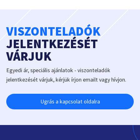
VISZONTELADÓK
JELENTKEZÉSÉT
VÁRJUK
Egyedi ár, speciális ajánlatok - viszonteladók
jelentkezését várjuk, kérjük írjon emailt vagy hívjon.
Ugrás a kapcsolat oldalra