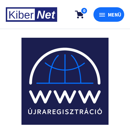
0
MENÜ