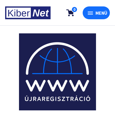
0
MENÜ