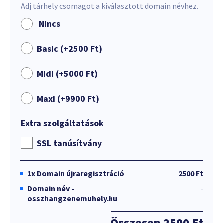
Adj tárhely csomagot a kiválasztott domain névhez.
Nincs
Basic (+
2500
Ft
)
Midi (+
5000
Ft
)
Maxi (+
9900
Ft
)
Extra szolgáltatások
SSL tanúsítvány
1x
Domain újraregisztráció
2500 Ft
Domain név -
-
osszhangzenemuhely.hu
Összesen
2500 Ft