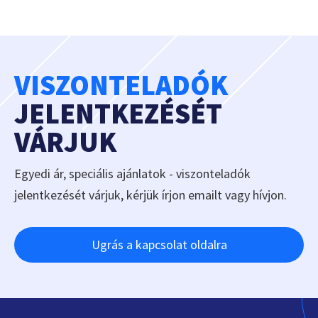
VISZONTELADÓK
JELENTKEZÉSÉT
VÁRJUK
Egyedi ár, speciális ajánlatok - viszonteladók
jelentkezését várjuk, kérjük írjon emailt vagy hívjon.
Ugrás a kapcsolat oldalra